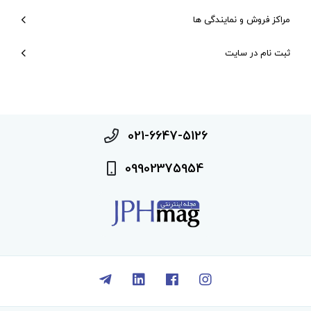
مراکز فروش و نمایندگی ها
ثبت نام در سایت
021-6647-5126
09902375954