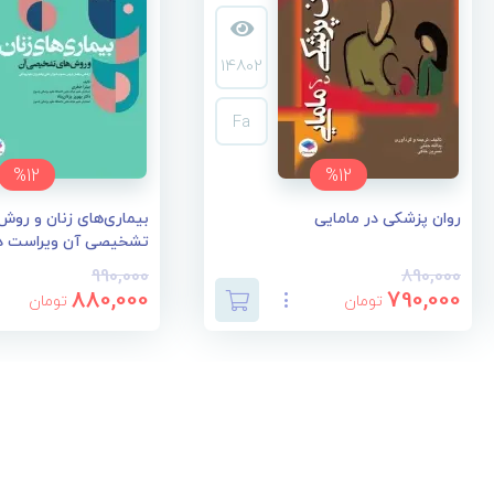
14802
Fa
%12
%12
روان پزشکی در مامایی
بیماری‌های زنان و روش
تشخیصی آن ویراست د
990,000
890,000
880,000
790,000
تومان
تومان