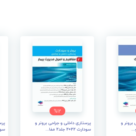
%12
برونر و
پرستاری داخلی و جراحی برونر و
پرس
سودارث 2022 جلد2 مفا...
سودارث 2