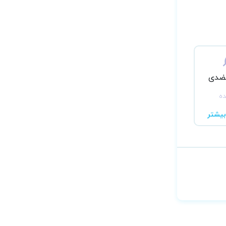
عضدی
ده
یشتر