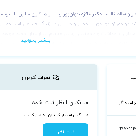
مار و سالم
تالیف
دﻛﺘﺮ ﻓﺎﺋﺰه ﺟﻬﺎنﭘﻮر
و سایر همکاران ﻣﻄﺎﺑﻖ ﺑﺎ ﺳﺮﻓﺼ
 دوره‌ی نوزادی دورانی خطیر و حساس در زندگی فرد می‌باشد. مطال
 مامایی و بهداشت و همچنین پرسنل محترم بیمارستان مفید خواهد ب
 به ادامه ی حیات به طور مستقل نبود، به ناگاه وارد دنیای جدیدی می
 مراقبت می تواند ضربه‌های جبران ناپذیری را در زندگی وی به جا بگ
تشخیص زودرس علائم و ارجاع به موقع به پزشک می تواند از بروز عو
ا به عهده دارند، امری حیاتی در زندگی نوزاد است.
ب
نظرات کاربران
میانگین 1 نظر ثبت شده
جامعه‌نگر
میانگین امتیاز کاربران به این کتاب.
97860010
ثبت نظر