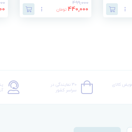
000
499,000
00
440,000
تومان
عویض کالای
30 نمایندگی در
پش
سراسر کشور
آن