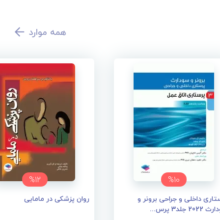
همه موارد
%12
%10
تاری داخلی و جراحی برونر و
روان پزشکی در مامایی
202 جلد3 پرس...