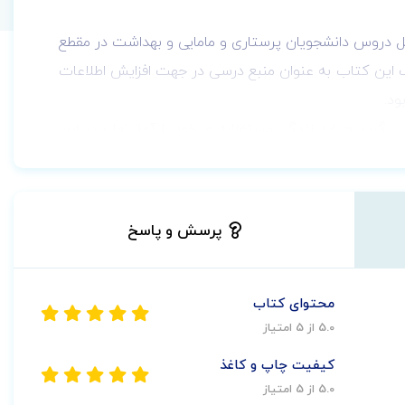
ﻞ دروس داﻧﺸﺠﻮﻳﺎن ﭘﺮﺳﺘﺎری و ﻣﺎﻣﺎیی و ﺑﻬﺪاﺷﺖ در ﻣﻘﻄﻊ
ب این کتاب به عنوان منبع درسی در جهت افزایش اطلاعات
ود.
 گردد و باید زندگی مستقلانه ی خود را آغاز نماید.در این
ذارد. بسیاری از بیماری‌ها و نقص‌های مادرزادی در دوران
ارض بیشتر پیشگیری نماید. اطلاعات، آگاهی و مهارت کادر
پرسش و پاسخ
محتوای کتاب
5.0 از 5 امتیاز
کیفیت چاپ و کاغذ
5.0 از 5 امتیاز