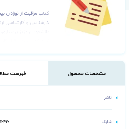
کتاب
مراقبت از نوزادان بی
ﻛﺎرﺷﻨﺎسی و ﻛﺎرﺷﻨﺎسی ارﺷﺪ
دانشجویان عزیز پرستاری،
نوزاد که تا چندی قبل قادر
دوران حساس هرگونه غفلت در
نوزادی بروز می‌نمایند و 
پزشکی که مراقبت از نوزاد ر
مشخصات محصول
فهرست مطال
ناشر
شابک
16417