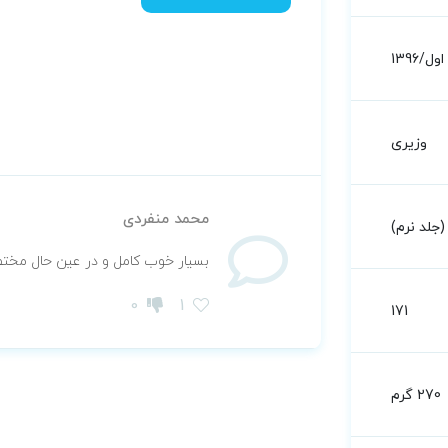
اول/1396
وزیری
محمد منفردی
جلد نرم)
بسیار خوب کامل و در عین حال مخت
0
1
171
270 گرم