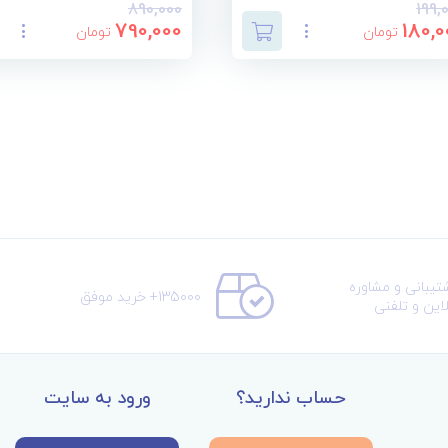
890,000
199,
790,000
180,0
تومان
تومان
تیبانی و مشاوره
135000+ خرید موفق
لاین و تلفنی
حساب ندارید؟
ورود به سایت