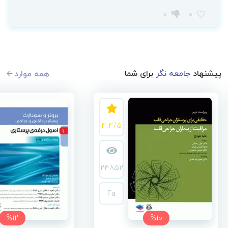
0
0
پیشنهاد
جامعه نگر
برای شما
همه موارد
4.4/5
24852
Fa
%12
%10