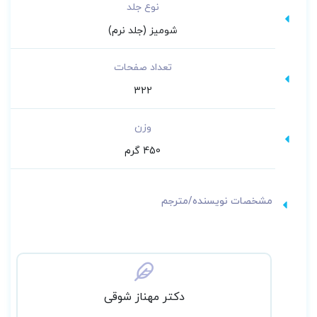
نوع جلد
شومیز (جلد نرم)
تعداد صفحات
322
وزن
450 گرم
مشخصات نویسنده/مترجم
دکتر مهناز شوقی