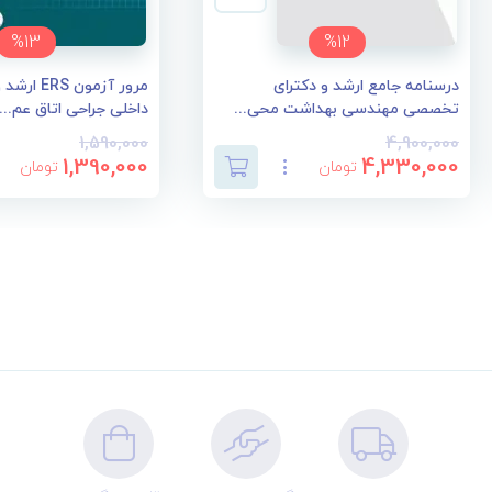
%13
%12
درسنامه جامع ارشد و دکترای
مرور آزمون 
تخصصی مهندسی بهداشت محی...
داخلی جراحی اتاق عم...
1,590,000
4,900,000
1,390,000
4,330,000
تومان
تومان