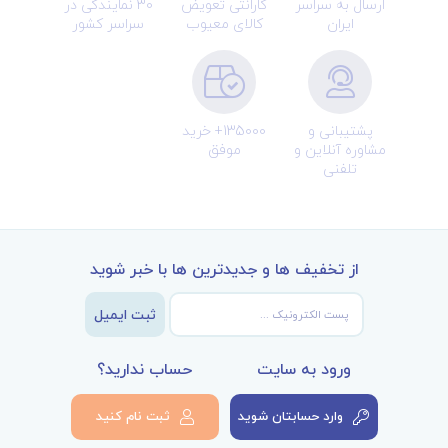
ارسال به سراسر
گارانتی تعویض
30 نمایندگی در
ایران
کالای معیوب
سراسر کشور
پشتیبانی و
135000+ خرید
مشاوره آنلاین و
موفق
تلفنی
از تخفیف ها و جدیدترین ها با خبر شوید
ثبت ایمیل
ورود به سایت
حساب ندارید؟
وارد حسابتان شوید
ثبت نام کنید