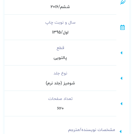
تشخیصی و آزمایشگاهی شایع فیشباخ:
ششم/2016
nurses Quick Reference to Common
سال و نوبت چاپ
Laboratory & Diagnostic Tests
اول/1395
قطع
پالتویی
نوع جلد
شومیز (جلد نرم)
تعداد صفحات
620
مشخصات نویسنده/مترجم