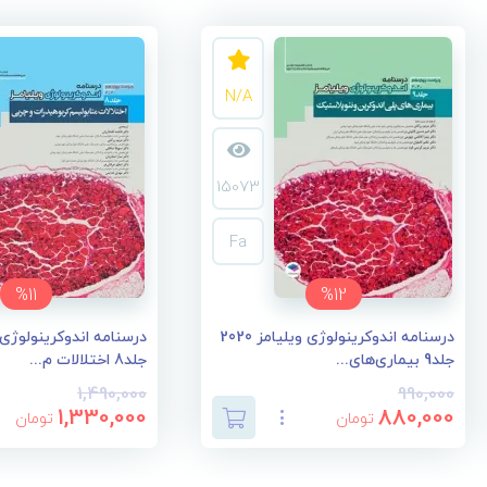
N/A
15073
Fa
%11
%12
درسنامه اندوکرینولوژی ویلیامز 2020
جلد9 بیماری‌های...
جلد8 اختلالات م...
1,490,000
990,000
1,330,000
880,000
تومان
تومان