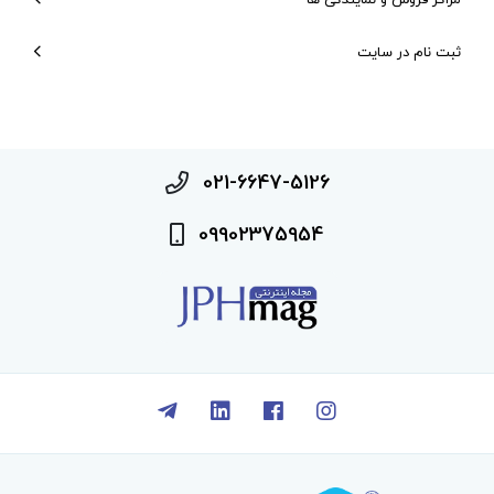
ثبت نام در سایت
021-6647-5126
09902375954