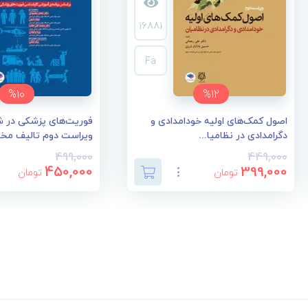
16881
Fa
%10
%12
اصول کمک‌های اولیه خودامدادی و
فوریت‌های پزشکی در 
دگرامدادی در نظامیا...
ویراست دوم تالیف مختا
499,000
449,000
450,000
399,000
تومان
تومان