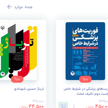
همه موارد
%10
%10
یت‌های پزشکی در شرایط خاص
تریاژ حسین شهدادی
است دوم تالیف مختا...
49,000
499,
44,500
450,0
تومان
تومان