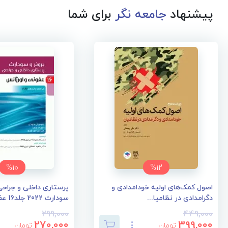
پیشنهاد
جامعه نگر
برای شما
%10
%12
اصول کمک‌های اولیه خودامدادی و
پرستاری داخلی و جراحی 
دگرامدادی در نظامیا...
سودارث 2022 جلد16 عف...
299,000
449,000
270,000
399,000
تومان
تومان