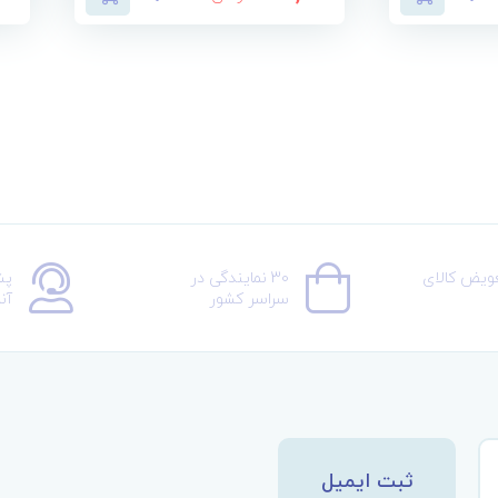
عویض کالای
30 نمایندگی در
پش
سراسر کشور
آن
ثبت ایمیل