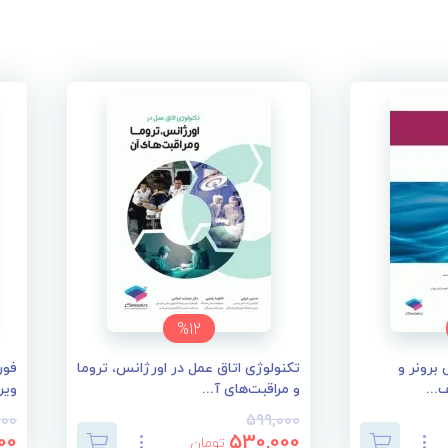
%12
برونر و
تکنولوژی اتاق عمل در اورژانس، تروما
فور
و مراقبت‌های آ...
ویر
000
599,000
00
530,000
تومان