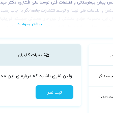
ژانس پیش بیمارستانی و اطلاعات فنی
توسط
علی افشاری، دکتر مهدی
لانس و اطلاعات فنی تهیه و توسط انتشارات
جامعه‌نگر
به چاپ رسیده
گان این مجموعه افرادی متشکل از نیروهای عملیاتی سیستم
فوریتها
شده با جملات ساده و روان تمامی عناصر و اجزای مرتبط با کار در 
ی دانشجویان
فوریت‌های پزشکی
در مقاطع مختلف، فارغ التحصیلان
ادث و فوریت‌های پزشکی را شامل میشود. مطالب این کتاب جهت مط
 نجات نیز توصیه می گردد.
ب
نظرات کاربران
اولین نفری باشید که درباره ی این م
جامعه‌نگر
ثبت نظر
9786001