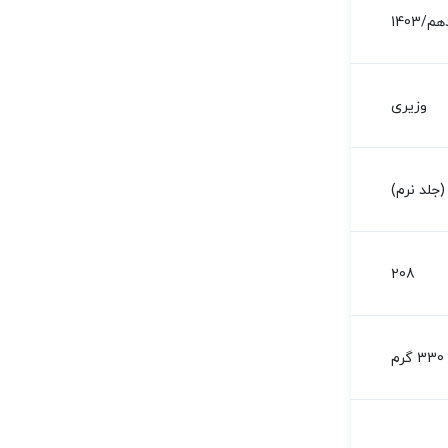
م/1403
وزیری
جلد نرم)
208
330 گرم