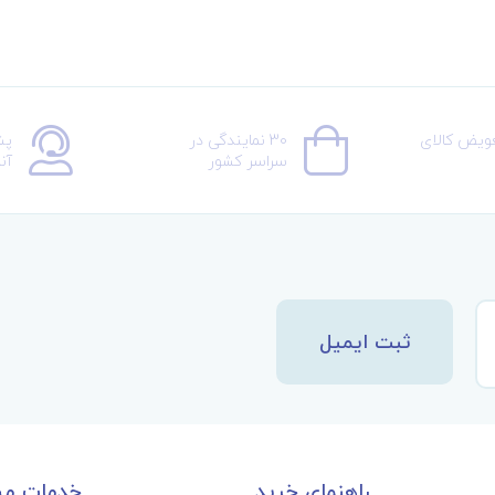
عویض کالای
30 نمایندگی در
پش
سراسر کشور
آن
ثبت ایمیل
راهنمای خرید
خدمات مش