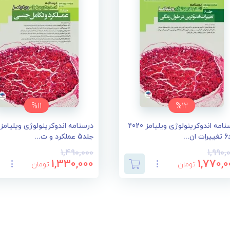
%11
%12
درسنامه اندوکرینولوژی ویلیامز 2020
...
جلد5 عملکرد و ت...
1,490,000
1,990,
1,330,000
1,770,0
تومان
تومان