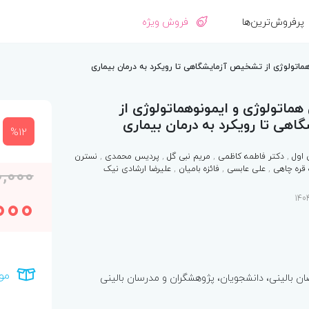
پرفروش‌ترین‌ها
فروش ویژه
ماتولوژی از تشخیص آزمایشگاهی تا رویکرد به درمان بیماری
هماتولوژی و ایمونوهماتولوژی از
ی تا رویکرد به درمان بیماری
%12
 اول
,
دکتر فاطمه کاظمی
,
مریم نبی گل
,
پردیس محمدی
,
نسترن
 قره چاهی
,
علی عابسی
,
فائزه بامیان
,
علیرضا ارشادی نیک
0,000
000
مو
بالینی، دانشجویان، پژوهشگران و مدرسان بالینی