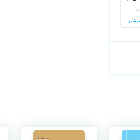
ده
یشتر