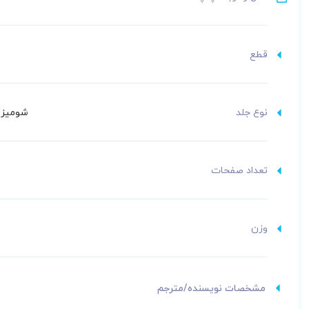
قطع
نوع جلد
شومیز (
تعداد صفحات
وزن
مشخصات نویسنده/مترجم