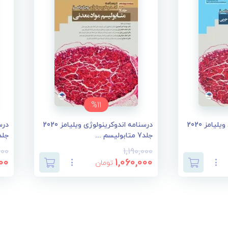
%11
درسنامه اندوکرینولوژی ویلیامز 2020
درسنامه اندوکرینولوژی ویلیامز 2020
جلد7 متابولیسم ...
جلد6 تغییرات ان
000
1,190,000
00
1,060,000
تومان