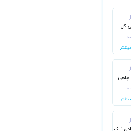
ی گل
ده
یشتر
 چاهی
ده
یشتر
ادی نیک