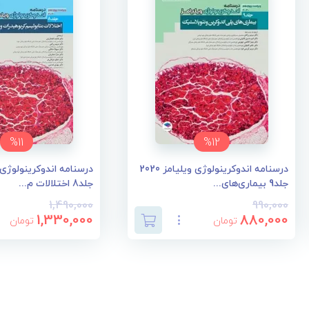
%11
%12
درسنامه اندوکرینولوژی ویلیامز 2020
جلد9 بیماری‌های...
جلد8 اختلالات م...
1,490,000
990,000
1,330,000
880,000
تومان
تومان