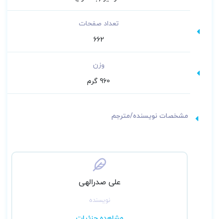
تعداد صفحات
662
وزن
960 گرم
مشخصات نویسنده/مترجم
علی صدرالهی
نویسنده
مشاهده جزئیات