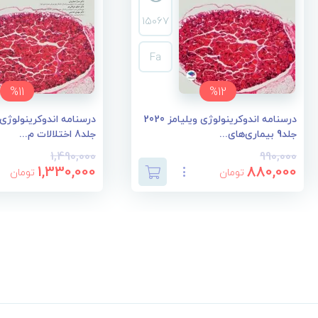
15067
Fa
%11
%12
درسنامه اندوکرینولوژی ویلیامز 2020
جلد9 بیماری‌های...
جلد8 اختلالات م...
1,490,000
990,000
1,330,000
880,000
تومان
تومان