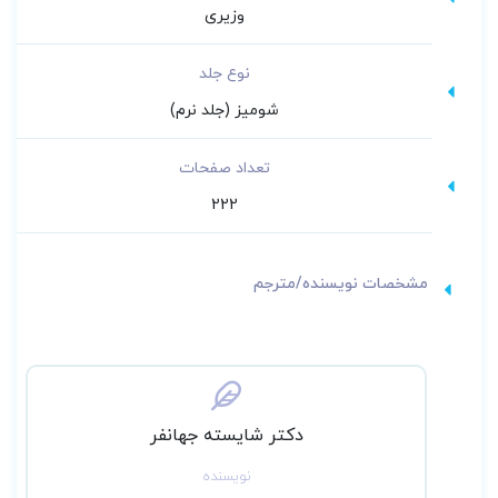
وزیری
نوع جلد
شومیز (جلد نرم)
تعداد صفحات
222
مشخصات نویسنده/مترجم
دکتر شایسته جهانفر
نویسنده