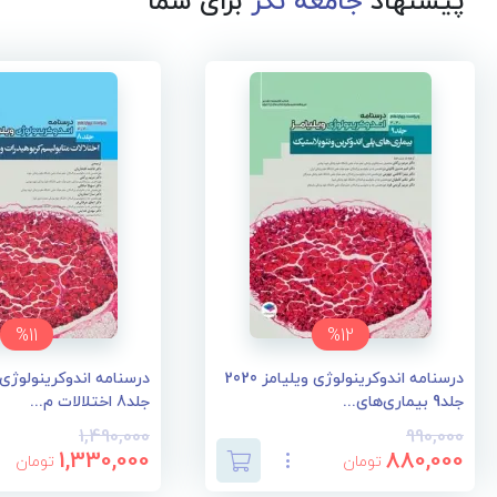
پیشنهاد
جامعه نگر
برای شما
%11
%12
درسنامه اندوکرینولوژی ویلیامز 2020
جلد9 بیماری‌های...
جلد8 اختلالات م...
1,490,000
990,000
1,330,000
880,000
تومان
تومان