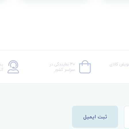
عویض کالای
30 نمایندگی در
پش
سراسر کشور
آن
ثبت ایمیل