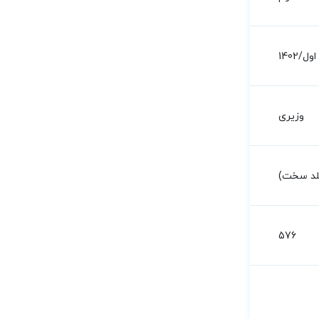
اول/1402
وزیری
جلد سخت)
576