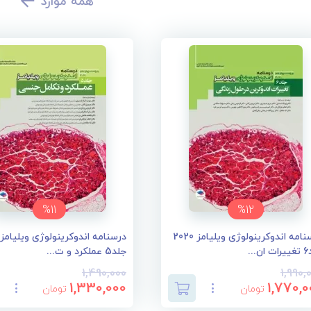
همه موارد
%11
%12
درسنامه اندوکرینولوژی ویلیامز 2020
...
جلد5 عملکرد و ت...
1,490,000
1,990,
1,330,000
1,770,0
تومان
تومان