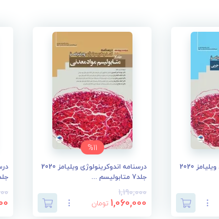
%11
درسنامه اندوکرینولوژی ویلیامز 2020
درسنامه اندوکرینولوژی ویلیامز 2020
جلد7 متابولیسم ...
جلد6 تغییرات ان
000
1,190,000
00
1,060,000
تومان