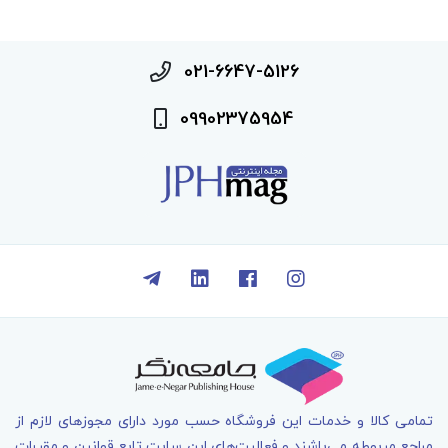
021-6647-5126
09902375954
تمامی کالا و خدمات اين فروشگاه حسب مورد دارای مجوزهای لازم از
مراجع مربوطه می‌باشند و فعاليت‌های اين سايت تابع قوانين و مقررات