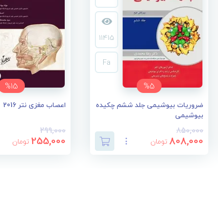
11415
Fa
%15
%5
ضروریات بیوشیمی جلد ششم چکیده
اعصاب مغزی نتر 2016
بیوشیمی
299,000
850,000
255,000
808,000
تومان
تومان