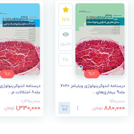
N/A
15066
Fa
%11
%12
درسنامه اندوکرینولوژی ویلیامز 2020
جلد9 بیماری‌های...
جلد8 اختلالات م...
1,490,000
990,000
1,330,000
880,000
تومان
تومان