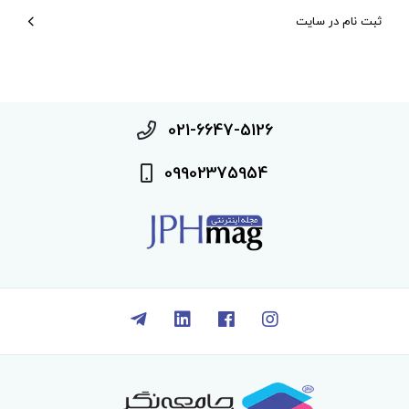
ثبت نام در سایت
021-6647-5126
09902375954