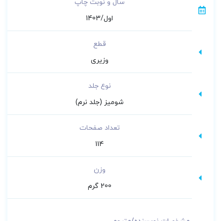
سال و نوبت چاپ
اول/1403
قطع
وزیری
نوع جلد
شومیز (جلد نرم)
تعداد صفحات
114
وزن
200 گرم
مشخصات نویسنده/مترجم