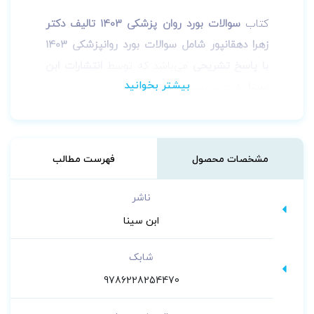
کتاب
سوالات بورد روان پزشکی 1403 تالیف دکتر
زهرا دهقانپور شامل سوالات بورد روانپزشکی 1403
با پاسخ تشریحی
می‌باشد که توسط
انتشارات ابن
سینا
به چاپ رسیده است.
مشخصات محصول
فهرست مطالب
ناشر
ابن سینا
شابک
9786228254470