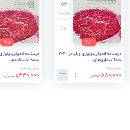
15059
Fa
%11
%12
درسنامه اندوکرینولوژی ویلیامز 2020
جلد9 بیماری‌های...
جلد8 اختلالات م...
1,490,000
990,000
1,330,000
880,000
تومان
تومان