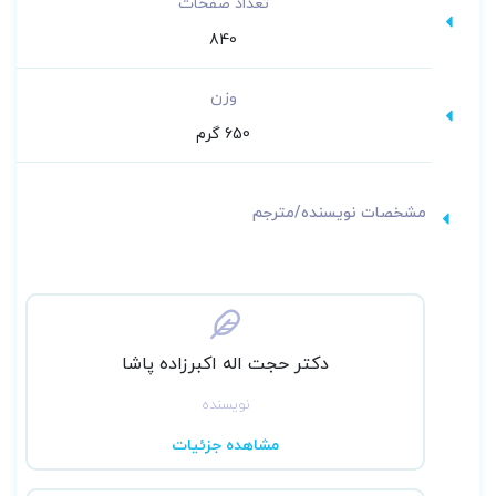
تعداد صفحات
840
وزن
650 گرم
مشخصات نویسنده/مترجم
دکتر حجت اله اکبرزاده پاشا
نویسنده
مشاهده جزئیات