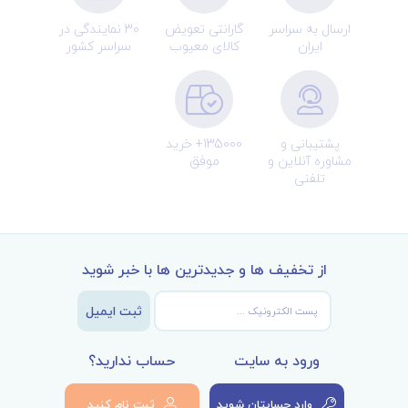
ارسال به سراسر
گارانتی تعویض
30 نمایندگی در
ایران
کالای معیوب
سراسر کشور
پشتیبانی و
135000+ خرید
مشاوره آنلاین و
موفق
تلفنی
از تخفیف ها و جدیدترین ها با خبر شوید
ثبت ایمیل
ورود به سایت
حساب ندارید؟
وارد حسابتان شوید
ثبت نام کنید