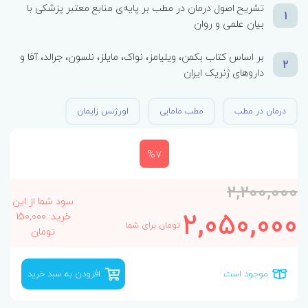
تشریح اصول درمان در مطب بر پایه‌ی منابع معتبر پزشکی با
1
بیان علمی و روان
بر اساس کتاب بکمن، ویلیامز، نواک، مایلز، نلسون، جرالد، آفا و
2
داروهای ژنریک ایران
درمان در مطب
مطب مامایی
اورژنس زایمان
%7
2,200,000
سود شما از این
2,050,000
خرید: 150,000
تومان برای شما
تومان
موجود است
افزودن به سبد خرید