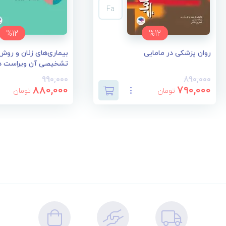
Fa
%12
%12
روان پزشکی در مامایی
بیماری‌های زنان و روش
تشخیصی آن ویراست د
990,000
890,000
880,000
790,000
تومان
تومان