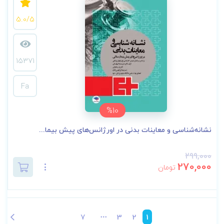
5.0/5
15371
Fa
%10
نشانه‌شناسی و معاینات بدنی در اورژانس‌های پیش بیما...
299,000
270,000
تومان
7
3
2
1