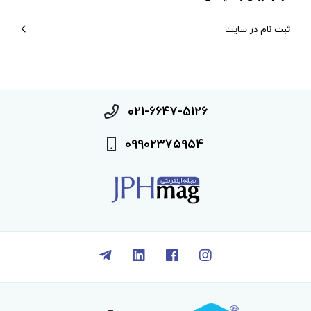
ثبت نام در سایت
021-6647-5126
09902375954