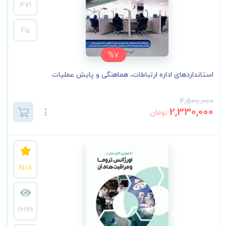
471
Fa
%7
استانداردهای اداره ارتباطات، هماهنگی و پایش عملیات
2,500,000
2,330,000
تومان
N/A
16199