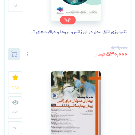
Fa
%12
تکنولوژی اتاق عمل در اورژانس، تروما و مراقبت‌های آ...
599,000
530,000
تومان
N/A
871
Fa