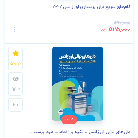
گام‌های سریع برای پرستاری اورژانس 2022
590,000
525,000
تومان
5.0/5
19127
Fa
%12
داروهای ترالی اورژانس با تکیه بر اقدامات مهم پرستا...