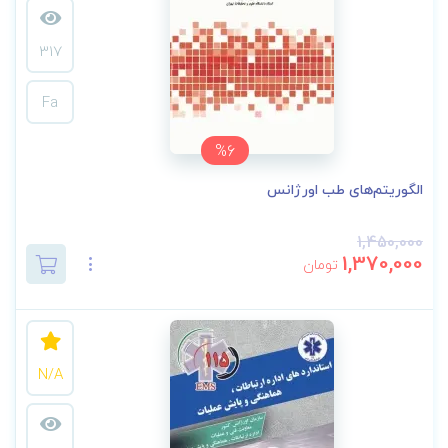
317
Fa
%6
الگوریتم‌های طب اورژانس
1,450,000
1,370,000
تومان
N/A