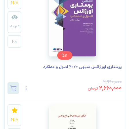
N/A
4239
Fa
%12
پرستاری اورژانس شیهی 2020 اصول و عملکرد
2,990,000
2,660,000
تومان
N/A