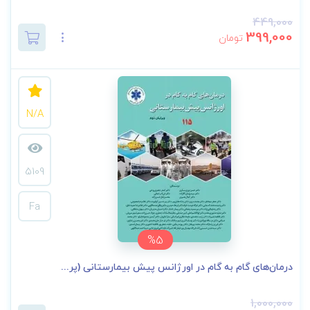
449,000
399,000
تومان
N/A
5109
Fa
%5
درمان‌های گام به گام در اورژانس پیش بیمارستانی (پر...
1,000,000