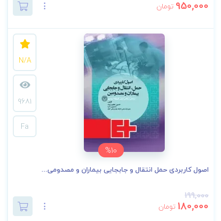
950,000
تومان
N/A
9681
Fa
%10
اصول کاربردی حمل انتقال و جابجایی بیماران و مصدومی...
199,000
180,000
تومان