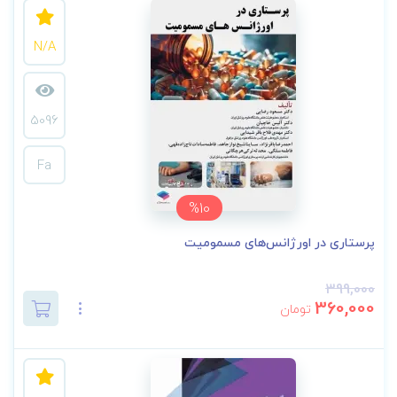
N/A
5096
Fa
%10
پرستاری در اورژانس‌های مسمومیت
399,000
360,000
تومان