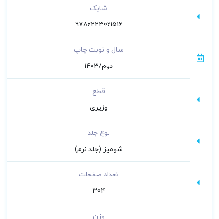
از دایرة المعارف فارسی مصاحب استفاده شده
شابک
است.
9786223061516
سال و نوبت چاپ
دوم/1403
قطع
وزیری
نوع جلد
شومیز (جلد نرم)
تعداد صفحات
304
وزن