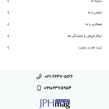
درباره ما
تماس با ما
همکاری با ما
مراکز فروش و نمایندگی ها
ثبت نام در سایت
021-6647-5126
09902375954