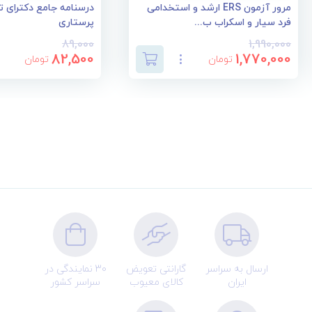
مرور آزمون ERS ارشد و استخدامی
درسنامه جامع دکترای
فرد سیار و اسکراب ب...
پرستاری
89,000
1,990,000
82,500
1,770,000
تومان
تومان
ارسال به سراسر
گارانتی تعویض
30 نمایندگی در
ایران
کالای معیوب
سراسر کشور