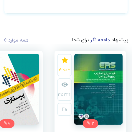
پیشنهاد
جامعه نگر
برای شما
همه موارد
4.5/5
35242
Fa
%8
%12