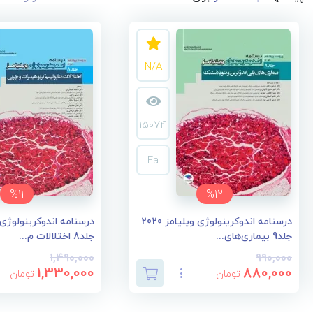
N/A
15074
Fa
%11
%12
درسنامه اندوکرینولوژی ویلیامز 2020
جلد9 بیماری‌های...
جلد8 اختلالات م...
1,490,000
990,000
1,330,000
880,000
تومان
تومان