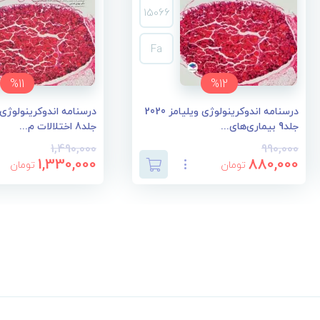
15066
Fa
%11
%12
درسنامه اندوکرینولوژی ویلیامز 2020
جلد9 بیماری‌های...
جلد8 اختلالات م...
1,490,000
990,000
1,330,000
880,000
تومان
تومان