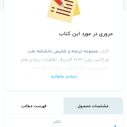
مروری در مورد این کتاب
کتاب
مجموعه ترجمه و تلخیص دانشنامه طب
اورژانس روزن 2022 کاردینال تظاهرات بیماری های
شایع
بهمراه نمونه سوالات سال‌های گذشته
ترجمه
دکتر هومن اصفهانی، دکتر مهدی ابراهیمی،
دکتر امیرحسین چیت گریان، دکتر امید شکوهی،
دکتر آزیتا عظیمی میبدی، دکتر زهرا گلشن و دکتر
سید علی میربد
توسط انتشارات آرتین طب
به
مشخصات محصول
فهرست مطالب
چاپ رسیده است.
ناشر