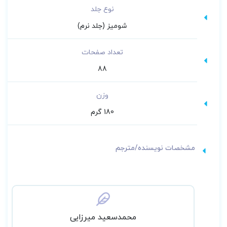
نوع جلد
شومیز (جلد نرم)
تعداد صفحات
88
وزن
180 گرم
مشخصات نویسنده/مترجم
محمد‌سعید میرزایی