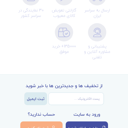
ارسال به سراسر
گارانتی تعویض
30 نمایندگی در
ایران
کالای معیوب
سراسر کشور
پشتیبانی و
135000+ خرید
مشاوره آنلاین و
موفق
تلفنی
از تخفیف ها و جدیدترین ها با خبر شوید
ثبت ایمیل
ورود به سایت
حساب ندارید؟
وارد حسابتان شوید
ثبت نام کنید