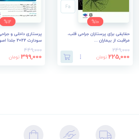
Fa
%12
%10
حقایقی برای پرستاران جراحی قلب،
پرستاری داخلی و جراحی 
مراقبت از بیماران ...
سودارث 2022 جلد1 اصو...
449,000
249,000
399,000
225,000
تومان
تومان