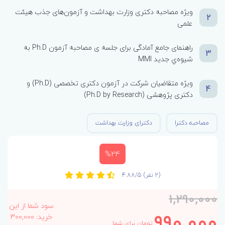
ویژه مصاحبه دکتری وزارت بهداشت و آزمون‌های جذب هیئت
2
علمی
راهنمای جامع آمادگی برای جلسه­ ی مصاحبه­ آزمون Ph.D به
3
شیوهﻱ جدید MMI
ویژه­ متقاضیان شرکت در آزمون دکتری تخصصی (Ph.D) و
4
دکتری پژوهشی (Ph.D by Research)
مصاحبه دکترا
دکترای وزارت بهداشت
%24
(2 نفر)
4.88/5
1,290,000
سود شما از این
990,000
خرید: 300,000
تومان برای شما