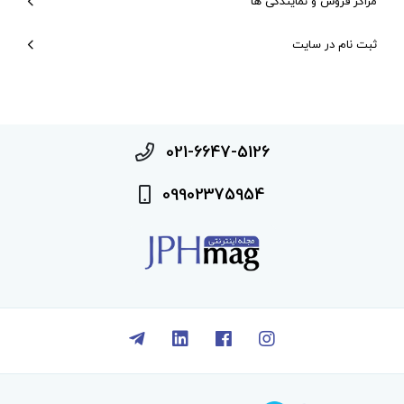
مراکز فروش و نمایندگی ها
ثبت نام در سایت
021-6647-5126
09902375954