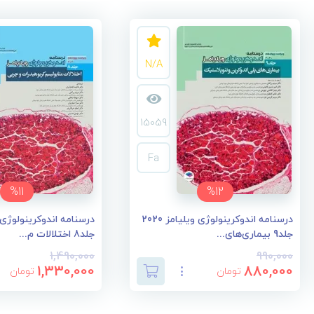
N/A
15059
Fa
%11
%12
درسنامه اندوکرینولوژی ویلیامز 2020
جلد9 بیماری‌های...
جلد8 اختلالات م...
1,490,000
990,000
1,330,000
880,000
تومان
تومان