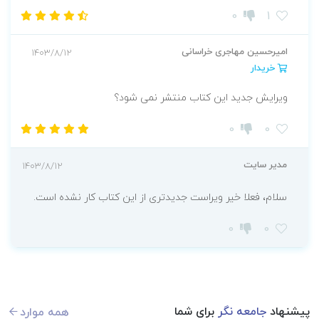
0
1
مصاحبه­ ی آزمون Ph.D
به شیوهﻱ جدید MMI
امیرحسین مهاجری خراسانی
1403/8/12
ویژه­ ی متقاضیان شرکت در آزمون دکتری
خریدار
تخصصی (Ph.D.) و دکتری پژوهشی (Ph.D.
ویرایش جدید این کتاب منتشر نمی شود؟
by Research)
کتاب پویا و دارای تدریس ویدیویی برای
0
0
فصل های آن
مدیر سایت
1403/8/12
سلام، فعلا خیر ویراست جدیدتری از این کتاب کار نشده است.
0
0
پیشنهاد
جامعه نگر
برای شما
همه موارد