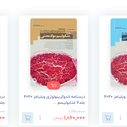
%11
درسنامه اندوکرینولوژی ویلیامز 2020
درسنامه اندوکرینولوژی ویلیامز 2020
جلد7 متابولیسم ...
جلد6 تغییرات ان
000
1,190,000
00
1,060,000
تومان