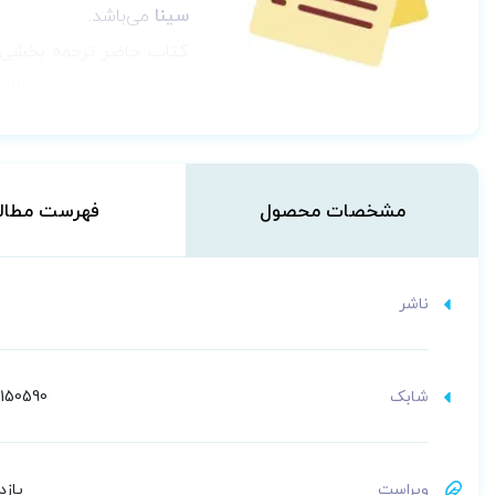
سینا
می‌باشد.
کتاب حاضر ترجمه بخشی 
شده اند. کتاب شامل فصل 21 رفرنس اصلی با عنوان تمایلات جنسی بهنجار و اختلالات جنسی می
ذیل می باشد:
جنسیت طبیعی انسان 
مشخصات محصول
فهرست مطال
هویت همجنس گرایانه م
تنوع جنسیتی و ملال/
ناشر
شابک
150590
ویراست
یازدهم