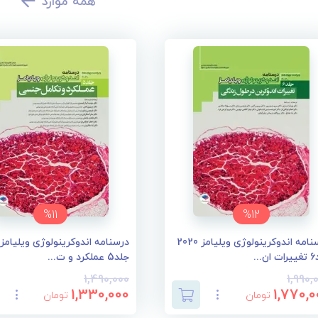
همه موارد
%11
%12
درسنامه اندوکرینولوژی ویلیامز 2020
...
جلد5 عملکرد و ت...
1,490,000
1,990,
1,330,000
1,770,0
تومان
تومان