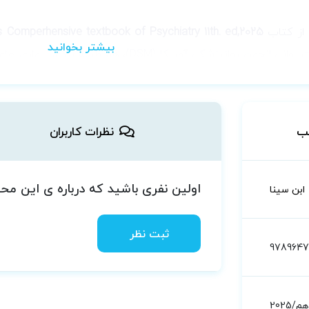
از کتاب
Kaplan & Sadock's Comperhensive textbook of Psychiatry 11th. ed,2025
 باشد.
و اختلالات جنسی همجنس گرایی
ب
نظرات کاربران
ردانه و زنانه و رفتار همجنس گرایانه اختلالات پارافیلیک هویت ج
ناهمسویی جنسیتی اعتیاد جنسی
اولین نفری باشید که درباره ی این م
ابن سینا
ثبت نظر
9789647
/2025