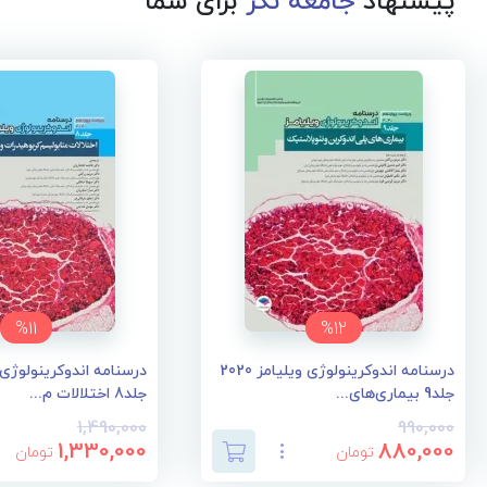
پیشنهاد
جامعه نگر
برای شما
%11
%12
درسنامه اندوکرینولوژی ویلیامز 2020
جلد9 بیماری‌های...
جلد8 اختلالات م...
1,490,000
990,000
1,330,000
880,000
تومان
تومان