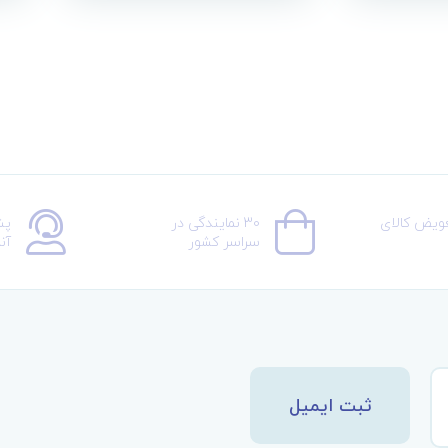
عویض کالای
30 نمایندگی در
پش
سراسر کشور
آن
ثبت ایمیل