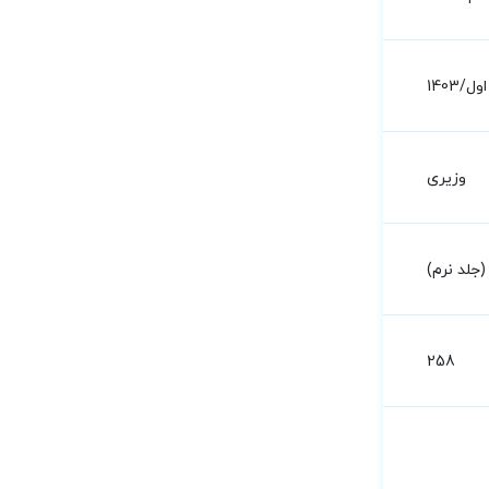
اول/1403
وزیری
جلد نرم)
258