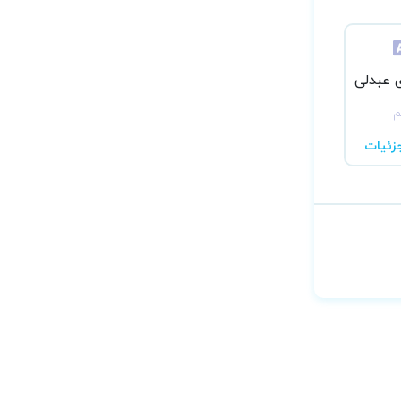
 عبدلی
م
زئیات