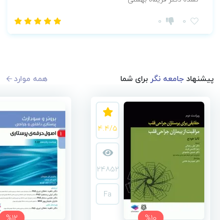
0
0
پیشنهاد
جامعه نگر
برای شما
همه موارد
4.4/5
24852
Fa
%12
%10