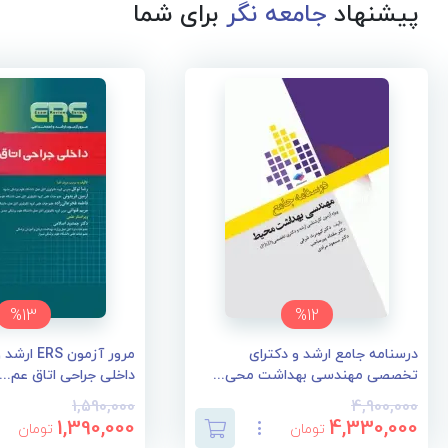
پیشنهاد
جامعه نگر
برای شما
%13
%12
درسنامه جامع ارشد و دکترای
مرور آزمون 
تخصصی مهندسی بهداشت محی...
داخلی جراحی اتاق عم...
1,590,000
4,900,000
1,390,000
4,330,000
تومان
تومان