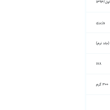
اول/1393
وزیری
جلد نرم)
178
300 گرم