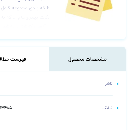
طبقه بندی مجموعه کامل بیم
نکات بیماری‌ها و ... که
و آزمون کارشناسی ارشد ر
مشخصات محصول
فهرست مطال
ناشر
شابک
013485