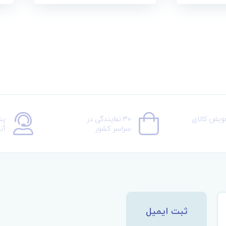
عویض کالای
30 نمایندگی در
پش
سراسر کشور
آن
ثبت ایمیل