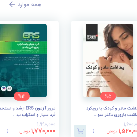
همه موارد
%12
%5
اشت مادر و کودک با رویکرد
مرور آزمون ERS ارشد و اس
اشت باروری دکتر سو...
فرد سیار و اسکراب ب...
1,990,000
1,600,
1,770,000
1,520,0
تومان
تومان