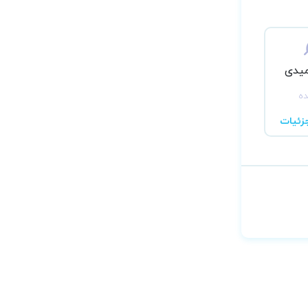
میدی
ده
زئیات