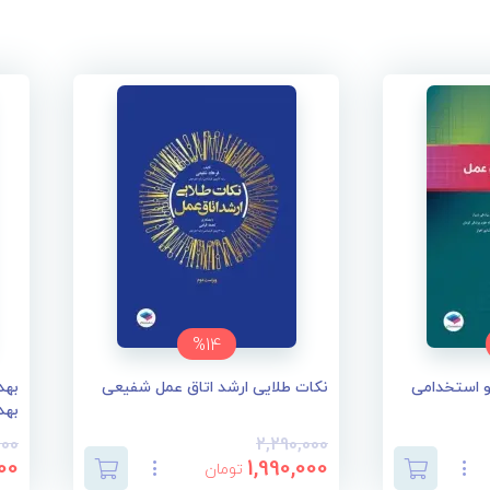
%14
ERS ارشد و استخدامی
نکات طلایی ارشد اتاق عمل شفیعی
بهد
بهد
000
2,290,000
00
1,990,000
تومان