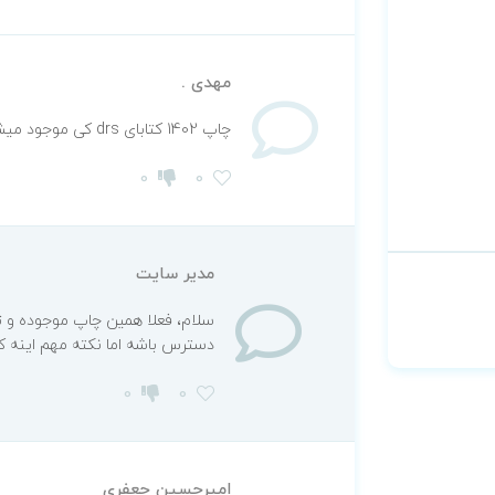
مهدی .
چاپ 1402 کتابای drs کی موجود میشه ؟؟؟
0
0
مدیر سایت
دسترس باشه اما نکته مهم اینه ک
0
0
امیرحسین جعفری