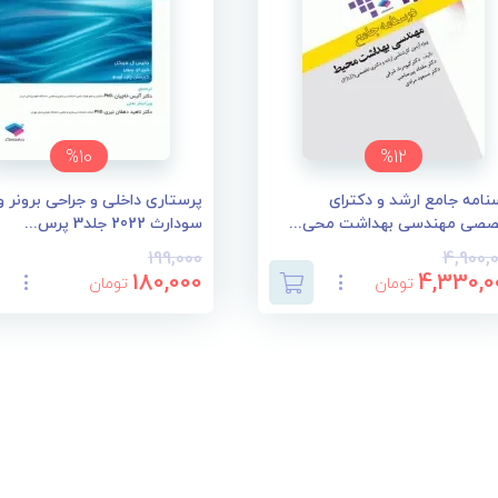
%10
%12
نامه جامع ارشد و دکترای
پرستاری داخلی و جراحی برونر و
صی مهندسی بهداشت محی...
سودارث 2022 جلد3 پرس...
199,000
4,900,
180,000
4,330,0
تومان
تومان