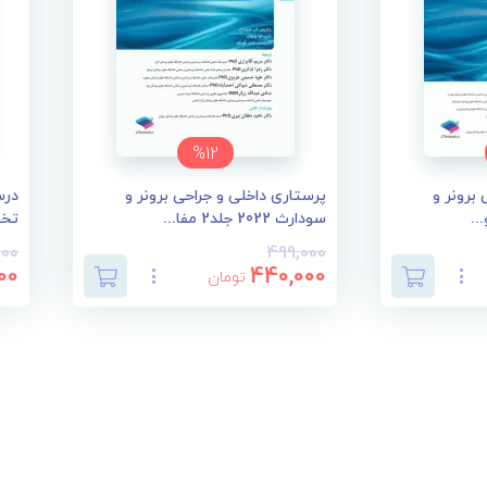
%12
برونر و
پرستاری داخلی و جراحی برونر و
درس
سودارث 2022 جلد2 مفا...
تخص
000
499,000
00
440,000
تومان