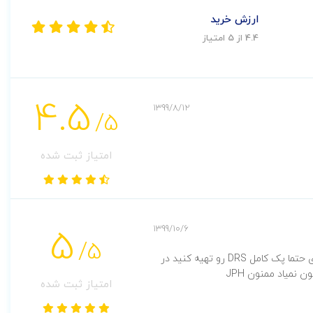
ارزش خرید
4.4 از 5 امتیاز
4.5
1399/8/12
/5
امتیاز ثبت شده
5
1399/10/6
/5
کتاب عالی جهت آزمون های پرستاری حتما پک کامل DRS رو تهیه کنید در
 نمیاد ممنون JPH
امتیاز ثبت شده