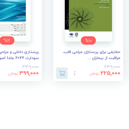
%12
%10
حقایقی برای پرستاران جراحی قلب،
پرستاری داخلی و جراحی 
مراقبت از بیماران ...
سودارث 2022 جلد1 اصو...
449,000
249,000
399,000
225,000
تومان
تومان