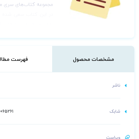
مجموعه کتاب‌های سری مر
در این کتاب سعی شده اس
پایان هر فصل، سئوالات آ
داده شده است. پاسخ بیشت
این کتاب برای شرکت در
آ
مشخصات محصول
فهرست مطال
ناشر
شابک
065261
ویراست