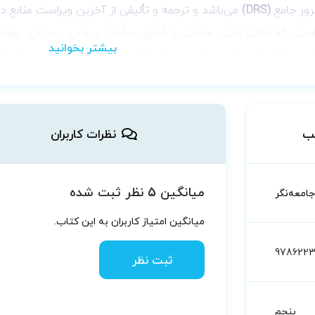
ور جامع
(DRS)
می‌باشد و ترجمه و تألیفی از آخرین ویراست منابع 
ت که نکات اصلی مباحث را (طبق سرفصل دروس پرستاری بهداشـت
زمون‌های کارشناسی ارشـد سنوات گذشته‌ی وزارت بهداشت، دانشگاه
ر سوالات در متن اصلی وجود دارد و در مورد بقیه‌ی سوالات نیز 
زمون‌های
استخدامی و کارشناسی ارشد رشته پرستاری
توصیه می‌گرد
ب
نظرات کاربران
میانگین 5 نظر ثبت شده
جامعه‌نگر
میانگین امتیاز کاربران به این کتاب.
9786223
ثبت نظر
پنجم