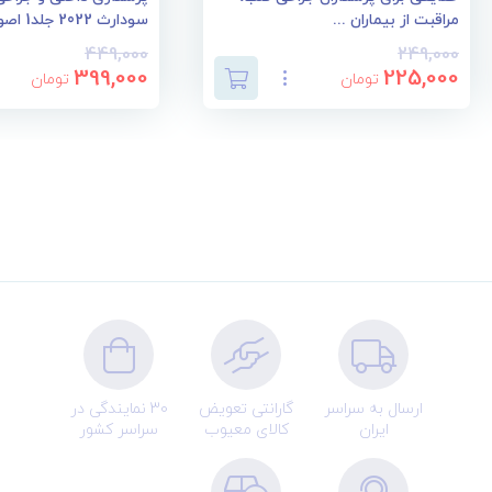
مراقبت از بیماران ...
سودارث 2022 جلد1 اصو...
449,000
249,000
399,000
225,000
تومان
تومان
ارسال به سراسر
گارانتی تعویض
30 نمایندگی در
ایران
کالای معیوب
سراسر کشور