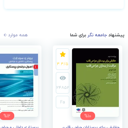
پیشنهاد
جامعه نگر
برای شما
همه موارد
4.4/5
24852
Fa
%12
%10
حقایقی برای پرستاران جراحی قلب،
پرستاری داخلی و جراحی 