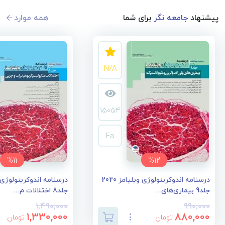
پیشنهاد
جامعه نگر
برای شما
همه موارد
N/A
15054
Fa
%11
%12
درسنامه اندوکرینولوژی ویلیامز 2020
جلد9 بیماری‌های...
جلد8 اختلالات م...
1,490,000
990,000
1,330,000
880,000
تومان
تومان