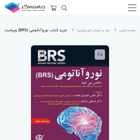
خرید کتاب نوروآناتومی (BRS) ویراست ششم 2020
صفحه اصلی
مغز و اعصاب (نورولوژی)
Fa