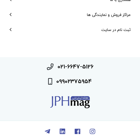
مراکز فروش و نمایندگی ها
ثبت نام در سایت
021-6647-5126
09902375954