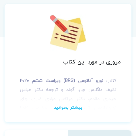
مروری در مورد این کتاب
کتاب
نورو آناتومی (BRS) ویراست ششم 2020
تالیف داگلاس جی. گولد و ترجمه دکتر عباس
حیدری مقدم، دکتر مرتضی مرادی
ضرورت‌های
نوروآناتومی انسان را در قالبی مختصر، کاملا
مشخص و به نیکویی نشان می‌دهد که توسط
انتشارات آنا طب
به چاپ رسیده است.
نوروآناتومی (BRS) ویراست ششم
، مروری مختصر