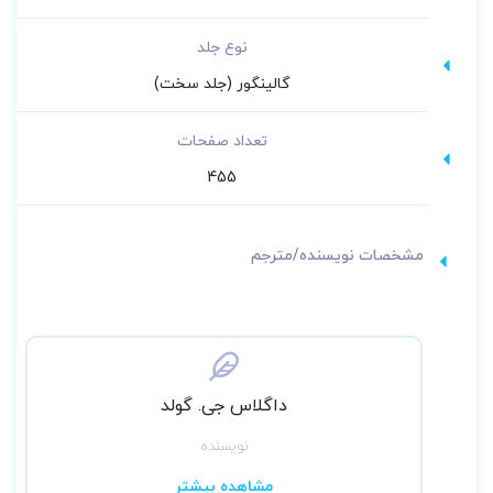
نوع جلد
گالینگور (جلد سخت)
تعداد صفحات
455
مشخصات نویسنده/مترجم
داگلاس جی. گولد
نویسنده
مشاهده بیشتر