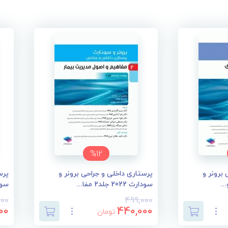
%12
برونر و
پرستاری داخلی و جراحی برونر و
پرس
سودارث 2022 جلد2 مفا...
سودارث 2
000
499,000
00
440,000
تومان