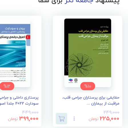
پیشنهاد
جامعه نگر
برای شما
%12
%10
حقایقی برای پرستاران جراحی قلب،
پرستاری داخلی و جراحی 
مراقبت از بیماران ...
سودارث 2022 جلد1 اصو...
449,000
249,000
399,000
225,000
تومان
تومان