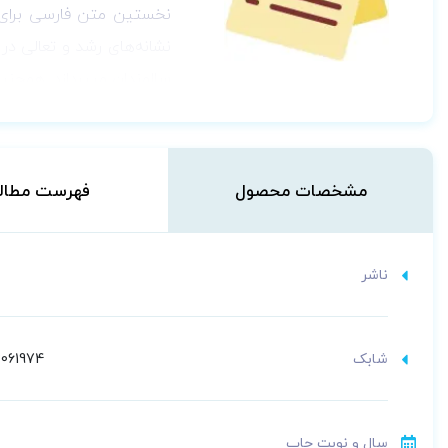
نخستین متن فارسی برای م
نشانه‌های رشد و تعالی در 
سالمندان می­پردازد. همچنی
مشخصات محصول
فهرست مطال
ناشر
شابک
061974
سال و نوبت چاپ