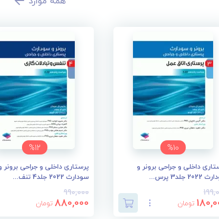
همه موارد
%12
%10
تاری داخلی و جراحی برونر و
پرستاری داخلی و جراحی برونر و
202 جلد3 پرس...
سودارث 2022 جلد4 تنف...
990,000
199,
880,000
180,0
تومان
تومان