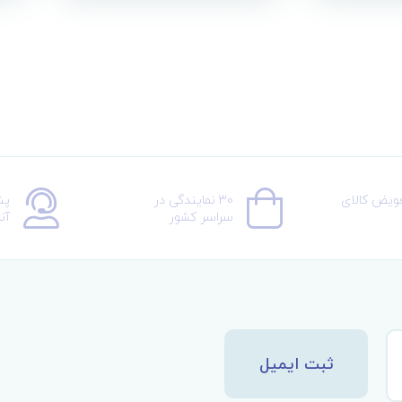
عویض کالای
30 نمایندگی در
پش
سراسر کشور
آن
ثبت ایمیل