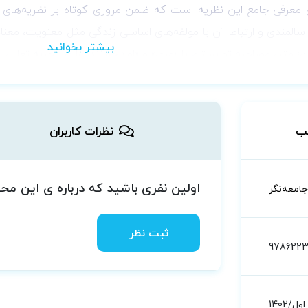
عرفی جامع این نظریه است که ضمن مروری کوتاه بر نظریه‌های رو
سالمندی و ارتباط آن با مولفه‌های اساسی زندگی مثل معنویت، معنادا
ن؛ متن مصاحبه تورنستام با «مری» و «اوا» خواننده را در تجربه تعالی
ب
نظرات کاربران
اولین نفری باشید که درباره ی این م
جامعه‌نگر
ثبت نظر
9786223
اول/1402