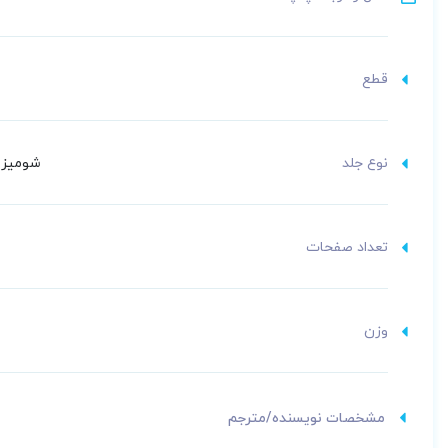
قطع
نوع جلد
شومیز (
تعداد صفحات
وزن
مشخصات نویسنده/مترجم