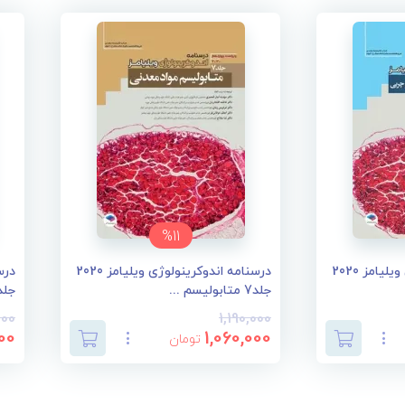
%11
درسنامه اندوکرینولوژی ویلیامز 2020
درسنامه اندوکرینولوژی ویلیامز 2020
جلد7 متابولیسم ...
جلد6 تغییرات ان
000
1,190,000
00
1,060,000
تومان