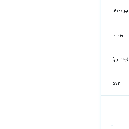
اول/1402
وزیری
جلد نرم)
572