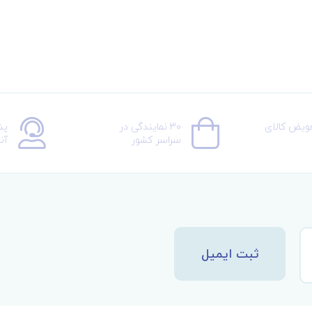
عویض کالای
30 نمایندگی در
پش
سراسر کشور
آن
ثبت ایمیل