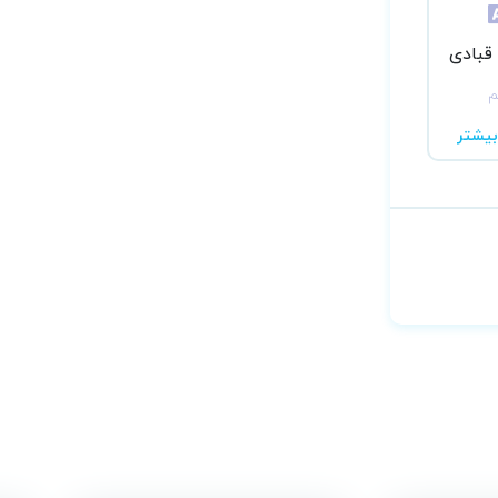
 قبادی
م
یشتر