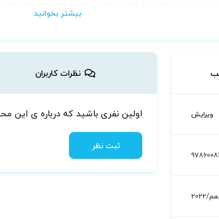
وان پزشکی با بیماران به عنوان عنصر ارزیابی و تشخیص اولیه پرد
شجویان کارشناسی و کارشناسی ارشد و دکترا
است زیرا مطالب را از
تاب خلاصه کاپلان و سادوک بسیار دقیق و روان است و زبان ساده
م این کتاب شده اند.
بالینی، از جمله تشخیص، آسیب روانی بیماری های روان پزشکی و جدی
ب
نظرات کاربران
تلالات روانپزشکی در دوره های سنی مختلف، اختلالات عصبی رشدی و
لف کودکی تا بزرگسالی می پردازد.
اولین نفری باشید که درباره ی این م
ویرایش
ثبت نظر
9786008
/2022