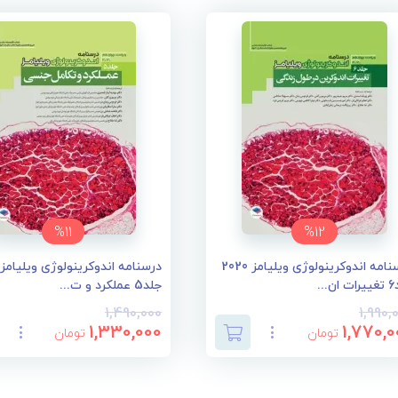
%11
%12
درسنامه اندوکرینولوژی ویلیامز 2020
...
جلد5 عملکرد و ت...
1,490,000
1,990,
1,330,000
1,770,0
تومان
تومان