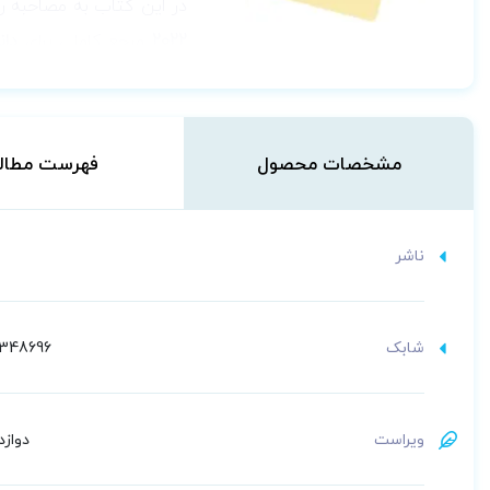
در این کتاب به مصاحبه ر
2022
مرجع کاملی برای
دان
ترتیب توضیح داده است. ک
تسریع درک مطالب و مفاهی
ویرایش جدید، کلیه مطالب 
مشخصات محصول
فهرست مطال
برمی گیرد و به بررسی اخ
و مصرف مواد در سنین مخت
ناشر
شابک
348696
ویراست
دوازدهم