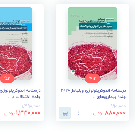
%11
%12
درسنامه اندوکرینولوژی ویلیامز 2020
جلد9 بیماری‌های...
جلد8 اختلالات م...
1,490,000
990,000
1,330,000
880,000
تومان
تومان