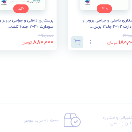
%12
%10
تاری داخلی و جراحی برونر و
پرستاری داخلی و جراحی برونر و
202 جلد3 پرس...
سودارث 2022 جلد4 تنف...
990,000
199,
880,000
180,0
تومان
تومان
تیبانی و مشاوره
135000+ خرید موفق
لاین و تلفنی