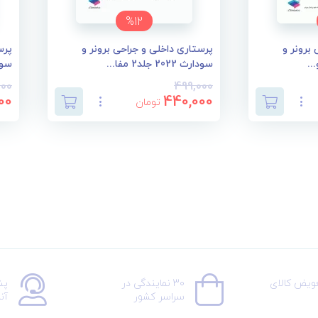
%12
برونر و
پرستاری داخلی و جراحی برونر و
پرس
سودارث 2022 جلد2 مفا...
سودارث 2
000
499,000
00
440,000
تومان
عویض کالای
30 نمایندگی در
پش
سراسر کشور
آن