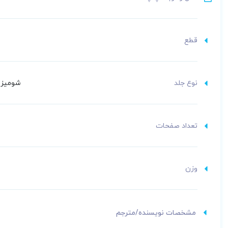
قطع
نوع جلد
شومیز (
تعداد صفحات
وزن
مشخصات نویسنده/مترجم