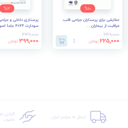
%12
%10
حقایقی برای پرستاران جراحی قلب،
پرستاری داخلی و جراحی 
مراقبت از بیماران ...
سودارث 2022 جلد1 اصو...
449,000
249,000
399,000
225,000
تومان
تومان
گارانتی ت
ارسال به سراسر ایران
معیوب