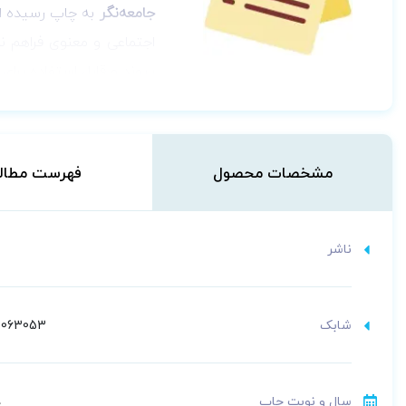
جامعه‌نگر
به چاپ رسیده است
اجتماعی و معنوی فراهم نم
پیوند و قابل استفاده برا
مشخصات محصول
فهرست مطال
ناشر
شابک
3063053
سال و نوبت چاپ
د