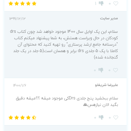
مناسب برای شرکت در آزمون‌های
1
0
استخدامی و کارشناسی ارشد رشته پرستاری
2- مرور جامع پرستاری کودکان (DRS)
مدیر سایت
1399/12/12
کتاب
مرور جامع DRS پرستاری کودکان
را جهت
سلام، این پک اوایل سال 1400 موجود خواهد شد چون کتاب drs
دستیابی سریع به مطالب و آمادگی برای آزمون‌های
کودکان در حال ویراست هستش، به شما پیشنهاد میکنم کتاب
کارشناسی ارشد، فینال و RN را بر اساس آخرین
"درسنامه جامع ارشد پرستاری" رو تهیه کنید که محتوای آن
کاملا با پک 5 جلدی drs برابر و همسان است(5 جلد در یک جلد
سرفصل شورای عالی برنامه ریزی آموزش پزشکی
گنجانده شده)
تدوین شده است. برخی از مهمترین ویژگی های
0
0
این کتاب به شرح زیر است:
دستیابی سریع به مطالب وآمادگی برای
علیرضا شریفلو
1400/1/6
آزمون‌های کارشناسی ارشد، فینال و RN
تدوین شده بر اساس آخرین سرفصل
سلام ببخشید پنج جلدی Drsکی موجود میشه ؟؟میشه دقیق
بگید الان نیازهس🙏
شورای عالی برنامه ریزی آموزش پزشکی
مناسب برای شرکت در آزمون های
0
0
استخدامی و کارشناسی ارشد رشته