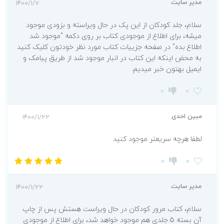
پرستاری
مدیر سایت
1400/1/7
3- مرور جامع روان پرستاری(DRS)
سلام، جلد کودکان از این پک در حال ویراسته و بزودی موجود
کتاب
مرور جامع DRS روان پرستاری
با سبک ساده
میشه، برای اطلاع از موجودی کتاب بر روی دکمه "موجود شد
و کاربردی، براسـاس پرسـتاری بـالینی در دو
اطلاع بده" در صفحه جزییات کتاب مورد نظر خودتون کلیک کنید
به محض اینکه این کتاب در انبار موجود شد از طریق پیامک و
بخـشروان 1 و 2 تألیف و گردآوری شده است. از
ایمیل بهتون خبر میدیم.
نکات برجسته و حایز اهمیت این کتاب، سـبک
0
0
نگـارش آن اسـت کـه درابتدای هر فصل مطالب به
صورت روان توضیح داده شده است. در این میان
مبین احدی
1400/1/22
مطالب مهمتر به صورت نکته یا در داخل کادر و
جدول مشخص گردیده است. در انتهای هر فصل،
لطفا هرچه سریعتر موجود کنید
نکـات کنکورهـای 35 سـال اخیـر از مباحـث مربوطـه
0
0
بـه صورت نکات کلیدی و در قسمت پایان هر فصل
هم سؤالات پرتکرار آزمون های چنـد سـال اخیـر
مدیر سایت
1400/1/22
کارشناسـی ارشـد پرستاری گردآوری شده
سلام، کتاب مرور کودکان در حال ویراست هستش پس از چاپ
است. برخی از مهمترین ویژگی‌های این کتاب به
آن بسته 5 جلدی هم موجود خواهد شد، برای اطلاع از موجودی