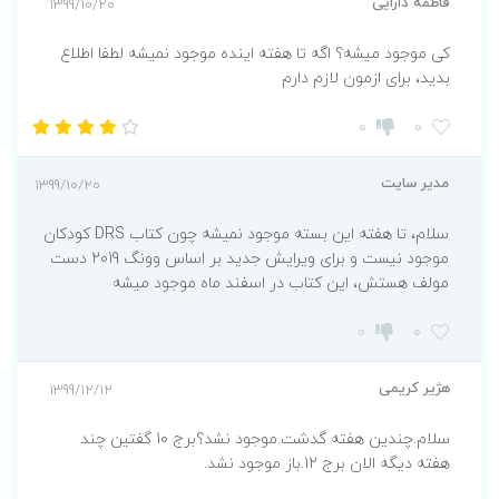
فاطمه دارایی
1399/10/20
بیشترین نکات کلیدی، آموزشی و بالینی را
کی موجود میشه؟ اگه تا هفته اینده موجود نمیشه لطفا اطلاع
دربرداشته باشد تا پاسخگوی نیاز شما در این زمینه
بدید، برای ازمون لازم دارم
باشد. در پایان هر مبحث نکات کلیدی و برخی
0
0
تست‌های منتخب از کنکورها و آزمون‌های
RN جهت خودآزمایی آمده است. برخی از مهمترین
مدیر سایت
1399/10/20
ویژگی‌های این کتاب به شرح زیر است:
خلاصه جامع و کاربردی مباحث بر
سلام، تا هفته این بسته موجود نمیشه چون کتاب DRS کودکان
موجود نیست و برای ویرایش جدید بر اساس وونگ 2019 دست
اساس پرستاری داخلی جراحی برونر 2022
مولف هستش، این کتاب در اسفند ماه موجود میشه
نمونه تست‌های طبقه بندی شده برای هر
0
0
فصل
در بردارنده‌ی مفاهیم و نکات کلیدی برای هر
هژیر کریمی
1399/12/12
فصل
نکات کلیدی و برخی تست‌های منتخب از
سلام.چندین هفته گدشت.موجود نشد؟برج 10 گفتین چند
هفته دیگه الان برج 12.باز موجود نشد.
کنکورها و آزمون‌های RN جهت خودآزمای