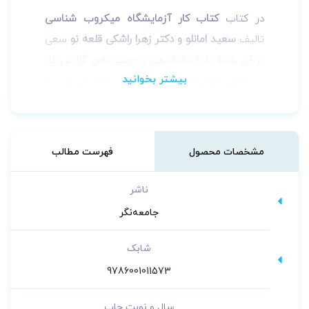
در کتاب
کتاب کار آزمایشگاه میکروب شناسی
تالیف
سعید امانلو و دکتر زهرا راشکی قلعه نو
سعی
بر آن شده تا با ساماندهی و جهت دادن گزارش کار
در مسیر صحیح، فراگیران را هر چه بیشتر به
محتوی آموزشی هدف نزدیک نماید.
مشخصات محصول
فهرست مطالب
ناشر
جامعه‌نگر
شابک
9786001011573
سال و نوبت چاپ