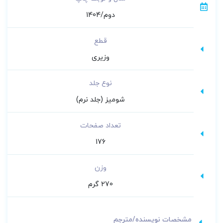
دوم/1404
قطع
وزیری
نوع جلد
شومیز (جلد نرم)
تعداد صفحات
176
وزن
270 گرم
مشخصات نویسنده/مترجم