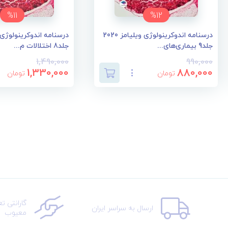
%11
%12
درسنامه اندوکرینولوژی ویلیامز 2020
جلد9 بیماری‌های...
جلد8 اختلالات م...
1,490,000
990,000
1,330,000
880,000
تومان
تومان
گارانتی ت
ارسال به سراسر ایران
معیوب