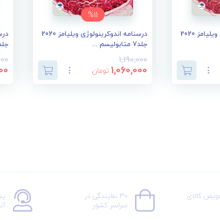
%11
درسنامه اندوکرینولوژی ویلیامز 2020
درسنامه اندوکرینولوژی ویلیامز 2020
جلد7 متابولیسم ...
جلد6 تغییرات ان
000
1,190,000
00
1,060,000
تومان
عویض کالای
30 نمایندگی در
پش
سراسر کشور
آن