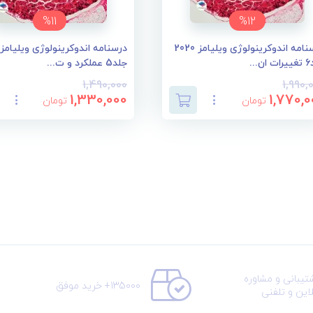
%11
%12
درسنامه اندوکرینولوژی ویلیامز 2020
...
جلد5 عملکرد و ت...
1,490,000
1,990,
1,330,000
1,770,0
تومان
تومان
تیبانی و مشاوره
135000+ خرید موفق
لاین و تلفنی