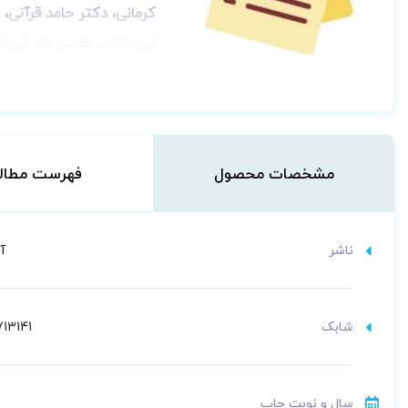
کرمانی، دکتر حامد قرآنی،
این کتاب حاصل کار گروه
بهترین کیفیت و به صورت خ
دغدغه‌ی اصلی تیم تألیف 
به آن در آزمون علوم پایه 
مشخصات محصول
فهرست مطال
ناشر
آ
شابک
13141
سال و نوبت چاپ