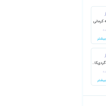
 کرمانی
ده
یشتر
دکتر ایرج راگردی‌کاشانی
ده
یشتر