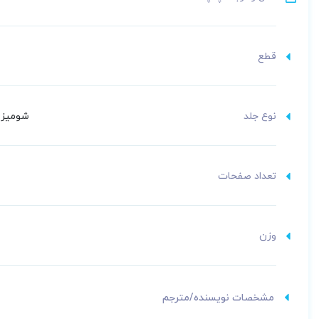
قطع
نوع جلد
شومیز (
تعداد صفحات
وزن
مشخصات نویسنده/مترجم