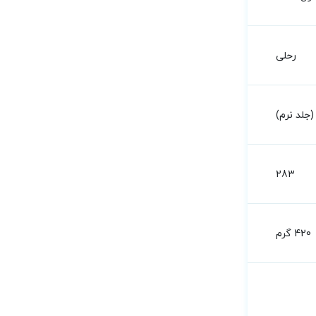
رحلی
جلد نرم)
283
420 گرم