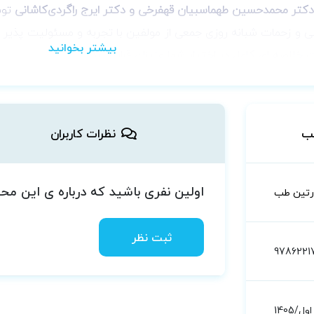
 دکتر محمدحسین طهماسبیان قهفرخی و دکتر ایرج راگردی‌کاشانی
توس
ی و زحمات شبانه روزی جمعی از مولفین با تجربه و مسئولیت پذی
لاصه ای کامل در اختیار شما عزیزان قرار گیرد.
پروگنوز گردآوری مجموعه کتبی حتی الامکان بی نقص برای حصول بهت
پیش رو بوده است تا داوطلبین محترم هر آنچه برای این امر نیاز دارن
ب
نظرات کاربران
اولین نفری باشید که درباره ی این م
رتین طب
ثبت نظر
97862217
اول/1405