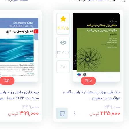
4.4/5
24846
Fa
%12
%10
حقایقی برای پرستاران جراحی قلب،
پرستاری داخلی و جراحی 
مراقبت از بیماران ...
سودارث 2022 جلد1 اصو...
449,000
249,000
399,000
225,000
تومان
تومان