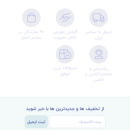
• Netter Atlas of Human Anatomy: A Systems
Approach―Same content as the classic
regional approach, but organized by organ
systems.
ارسال به سراسر
گارانتی تعویض
30 نمایندگی در
ایران
کالای معیوب
سراسر کشور
• Netter Atlas of Human Anatomy: Classic
Regional Approach―hardback Professional
Edition with downloadable image bank for
personal use.
پشتیبانی و
135000+ خرید
• Netter Atlas of Human Anatomy: Classic
مشاوره آنلاین و
موفق
تلفنی
Regional Approach with Latin terminology
از تخفیف ها و جدیدترین ها با خبر شوید
ثبت ایمیل