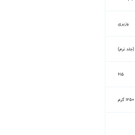
وزیری
جلد نرم)
615
1250 گرم