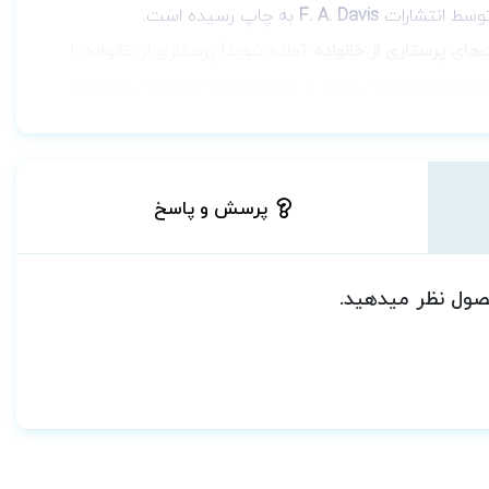
وسط انتشارات
F. A. Davis
به چاپ رسیده است.
‌های پرستاری از خانواده
آماده شوید! پرستاری از خانواده را
و تحقیق، بررسی کنید. از ارتقای سلامت تا پایان عمر، این
مه‌ریزی کرد.
Awarded first place in the 2014
AJN
Book of the Year
پرسش و پاسخ
Explore family nursing the way it is practiced today―w
From health promotion to end of life, this text shows
حصول نظر میدهید.