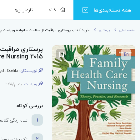
همه دسته‌بندی‌ها
خانه
تازه‌ترین‌ها
خرید کتاب پرستاری مراقبت از سلامت خانواده ویراست پنجم | alth Care Nursing 2015
صفحه اصلی
پرستاری
پرستاری مراقبت 
En
re Nursing 2015
نویسندگان:
gett Coehlo
ویراست:
پنجم/2015
بررسی کوتاه:
1
تمام رنگی گلاس
2
تک جلدی نسخه ا