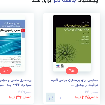
پیشنهاد
جامعه نگر
برای شما
%12
%10
حقایقی برای پرستاران جراحی قلب،
پرستاری داخلی و جراحی 
مراقبت از بیماران ...
سودارث 2022 جلد1 اصو...
449,000
249,000
399,000
225,000
تومان
تومان