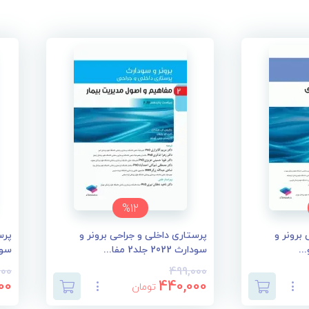
%12
برونر و
پرستاری داخلی و جراحی برونر و
پرس
سودارث 2022 جلد2 مفا...
سودارث 2
000
499,000
00
440,000
تومان