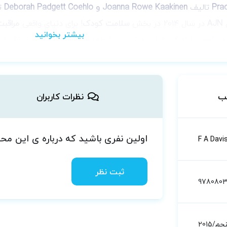
Prac
تالیف
Joanna Rowe Kaakinen و Deborah Padgett Coehlo
ت
ل
AJN
در سال 2014 در بخش
سلامت کودک
! برای دنیای واقعی
مراقبت
ی‌شود، با تمرکز بالینی مبتنی بر شواهد و بر پایه محکمی از نظریه 
می‌توان مراقبت از خانواده‌ها را بر اساس شواهد فعلی اثربخشی، برنا
آورده شده:
 Awards in the
Child Health
category! Prepare for the real wor
ب
نظرات کاربران
ith an evidence-based, clinical focus built on a firm foundatio
 how caring for families can be planned based on current eviden
اولین نفری باشید که درباره ی این م
F A Davi
ثبت نظر
9780803
جم/2015