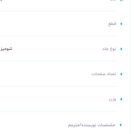
قطع
نوع جلد
شومیز (
تعداد صفحات
وزن
مشخصات نویسنده/مترجم