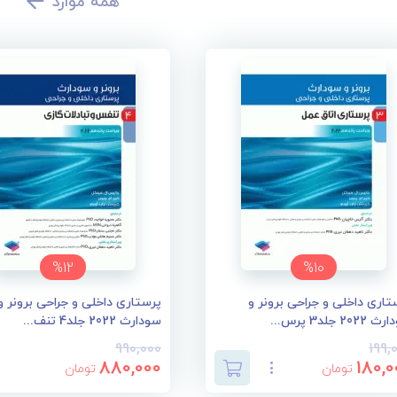
همه موارد
%12
%10
تاری داخلی و جراحی برونر و
پرستاری داخلی و جراحی برونر و
202 جلد3 پرس...
سودارث 2022 جلد4 تنف...
990,000
199,
880,000
180,0
تومان
تومان