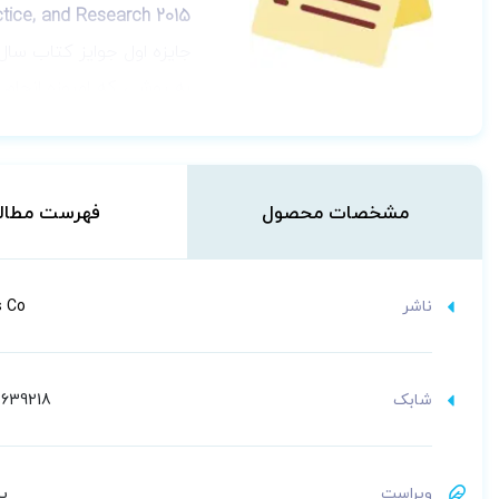
tice, and Research 2015
جایزه اول جوایز کتاب سا
به روشی که امروزه انجام م
متن نشان می‌دهد که چگونه 
متن زیر در سایت آمازون 
ld of
family nursing care
!
مشخصات محصول
فهرست مطال
n of theory and research.
ce of effectiveness.
ناشر
s Co
شابک
639218
ویراست
پن