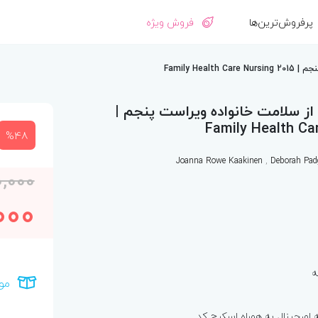
پرفروش‌ترین‌ها
فروش ویژه
Family He
از سلامت خانواده ویراست پنجم |
Family Health Ca
%48
Joanna Rowe Kaakinen
,
Deborah Pad
0,000
000
ه
مو
ورجینال به همراه اسکرچ کد