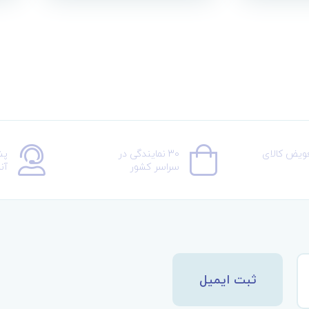
عویض کالای
30 نمایندگی در
پش
سراسر کشور
آن
ثبت ایمیل