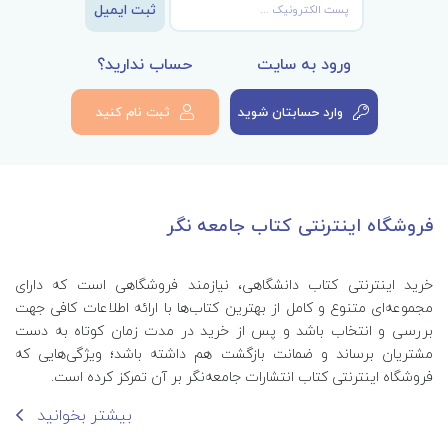
ثبت ایمیل
17. Suicide Prevention
18. Behavior Therapy
ورود به سایت
حساب ندارید؟
19. Cognitive Therapy
وارد حسابتان شوید
ثبت نام کنید
20. Electroconvulsive Therapy
21. The Recovery Model
IV. NURSING CARE OF CLIENTS WITH
فروشگاه اینترنتی کتاب جامعه نگر
ALTERATIONS IN PSYCHOSOCIAL ADAPTATION
22. Neurocognitive Disorders
خرید اینترنتی کتاب‌ دانشگاهی، نیازمند فروشگاهی است که دارای
23. Substance-Related and Addictive
مجموعه‌ای متنوع و کامل از بهترین کتاب‌ها با ارائه اطلاعات کافی جهت
Disorders
بررسی و انتخاب باشد و پس از خرید در مدت زمان کوتاه به دست
مشتریان برساند و ضمانت بازگشت هم داشته باشد؛ ویژگی‌هایی که
24. Schizophrenia Spectrum and Other
فروشگاه اینترنتی کتاب انتشارات جامعه‌نگر بر آن تمرکز کرده است.
Psychotic Disorders
بیشتر بخوانید
25. Depressive Disorders
26. Bipolar and Related Disorders