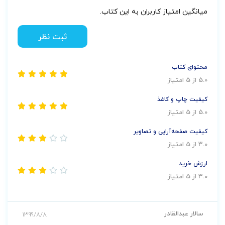
میانگین امتیاز کاربران به این کتاب.
diagnoses featuring interventions and
rationales for commonly observed
ثبت نظر
nursing diagnoses
ANA standards for clinical practice for
محتوای کتاب
DSM diagnoses and therapeutic
5.0 از 5 امتیاز
interventions, as well as for aging
کیفیت چاپ و کاغذ
individuals, bereaved individuals, and
5.0 از 5 امتیاز
victims of abuse and neglect
کیفیت صفحه‌آرایی و تصاویر
Boxes highlighting client/family
3.0 از 5 امتیاز
education communications and tables
ارزش خرید
listing important topics for discussion
3.0 از 5 امتیاز
including client/family education
Case studies and exercises designed
to stimulate critical thinking
سالار عبدالقادر
1399/8/8
Davis Edge