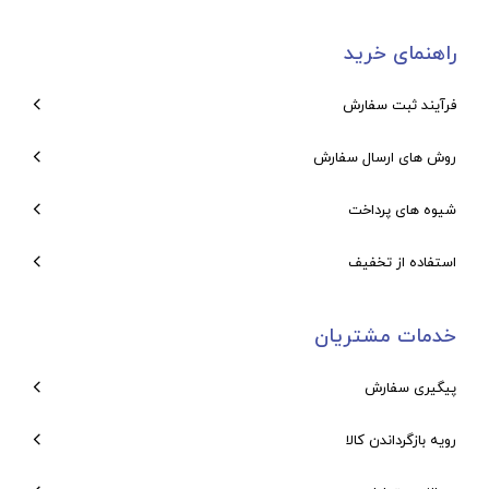
27. Anxiety, Obsessive-Compulsive, and
راهنمای خرید
Related Disorders
28. Trauma and Stressor-Related Disorders
فرآیند ثبت سفارش
29. Somatic Symptom and Dissociative
روش های ارسال سفارش
Disorders
30. Issues Related to Human Sexuality and
شیوه های پرداخت
Gender Dysphoria
31. Eating Disorders
استفاده از تخفیف
32. Personality Disorders
خدمات مشتریان
V. PSYCHIATRIC/MENTAL HEALTH NURSING
پیگیری سفارش
OF SPECIAL POPULATIONS
33. Children and Adolescents
رویه بازگرداندن کالا
34. The Aging Individual
35. Survivors of Abuse or Neglect