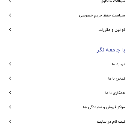
سوالات متداول
36. Community Mental Health Nursing
سیاست حفظ حریم خصوصی
37. The Bereaved Individual
38. Military Families
قوانین و مقررات
BONUS CHAPTERS ONLINE
با جامعه نگر
39. Complementary and Psychosocial
Therapies
درباره ما
40. Relaxation Therapy
تماس با ما
41. Theoretical Models of Personality
Development
همکاری با ما
42. Forensic Nursing
مراکز فروش و نمایندگی ها
APPENDICES
ثبت نام در سایت
A. Answers to Chapter Review Questions