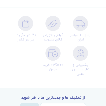
III. THERAPEUTIC APPROACHES IN
PSYCHIATRIC NURSING CARE
7. Relationship Development
8. Therapeutic Communication
ارسال به سراسر
گارانتی تعویض
30 نمایندگی در
ایران
کالای معیوب
سراسر کشور
9. The Nursing Process in Psychiatric/Mental
Health Nursing
10. Therapeutic Groups
11. Intervention with Families
پشتیبانی و
135000+ خرید
مشاوره آنلاین و
موفق
12. Milieu Therapy—The Therapeutic
تلفنی
Community
13. Crisis Intervention
14. Assertiveness Training
از تخفیف ها و جدیدترین ها با خبر شوید
15. Promoting Self Esteem
16. Anger and Aggression Management