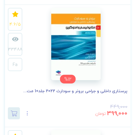
4.6/5
33488
Fa
%12
پرستاری داخلی و جراحی برونر و سودارث 2022 جلد10 مت...
449,000
399,000
تومان