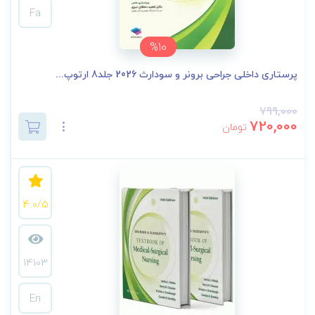
Fa
%10
پرستاری داخلی جراحی برونر و سودارث 2026 جلد8 ارتوپ...
799,000
720,000
تومان
4.0/5
14103
En