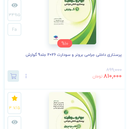
34915
Fa
%10
پرستاری داخلی جراحی برونر و سودارث 2026 جلد9 گوارش
899,000
810,000
تومان
4.7/5