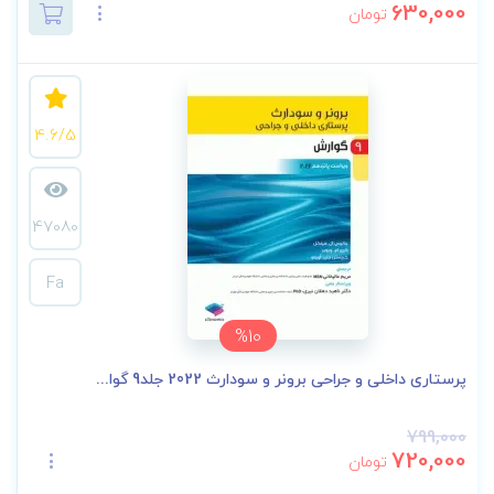
630,000
تومان
4.6/5
47080
Fa
%10
پرستاری داخلی و جراحی برونر و سودارث 2022 جلد9 گوا...
799,000
720,000
تومان