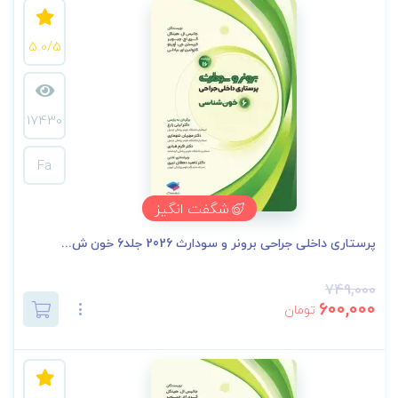
5.0/5
17430
Fa
شگفت انگیز
پرستاری داخلی جراحی برونر و سودارث 2026 جلد6 خون ش...
749,000
600,000
تومان