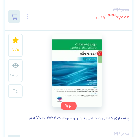
499,000
440,000
تومان
N/A
13189
Fa
%10
پرستاری داخلی و جراحی برونر و سودارث 2022 جلد7 ایم...
699,000