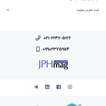
ثبت نام در سایت
021-6647-5126
09902375954