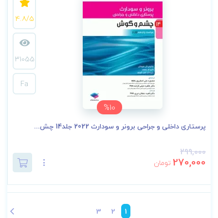
4.8/5
31055
Fa
%10
پرستاری داخلی و جراحی برونر و سودارث 2022 جلد14 چش...
299,000
270,000
تومان
3
2
1