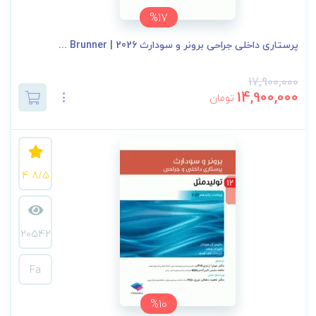
%17
پرستاری داخلی جراحی برونر و سودارث 2026 | Brunner ...
17,900,000
14,900,000
تومان
4.8/5
20542
Fa
%10