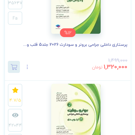
35647
Fa
%12
پرستاری داخلی جراحی برونر و سودارث 2026 جلد5 قلب و...
1,499,000
1,320,000
تومان
4.7/5
42044