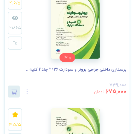
4.6/5
21865
Fa
%10
پرستاری داخلی جراحی برونر و سودارث 2026 جلد11 کلیه...
749,000
675,000
تومان
4.5/5