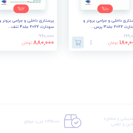
%12
%10
تاری داخلی و جراحی برونر و
پرستاری داخلی و جراحی برونر و
202 جلد3 پرس...
سودارث 2022 جلد4 تنف...
990,000
199,
880,000
180,0
تومان
تومان
تیبانی و مشاوره
135000+ خرید موفق
لاین و تلفنی