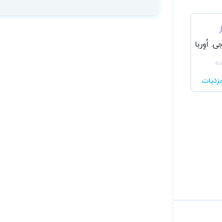
 اُوِربا
ده
زئیات