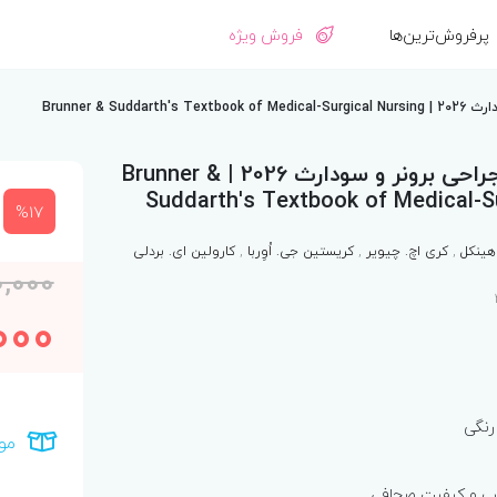
پرفروش‌ترین‌ها
فروش ویژه
Brunner & S
پرستاری داخلی جراحی برونر و سودارث 2026 | Brunner &
Suddarth's Textbook of Medical-S
%17
هینکل
,
کری اچ. چیویر
,
کریستین جی. اُوِربا
,
کارولین ای. بردلی
0,000
000
رنگی
مو
اپ و کیفیت صحافی