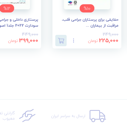
%12
%10
حقایقی برای پرستاران جراحی قلب،
پرستاری داخلی و جراحی 
مراقبت از بیماران ...
سودارث 2022 جلد1 اصو...
449,000
249,000
399,000
225,000
تومان
تومان
گارانتی ت
ارسال به سراسر ایران
معیوب