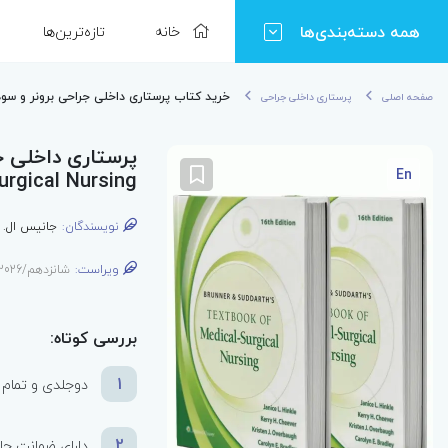
همه دسته‌بندی‌ها
خانه
تازه‌ترین‌ها
خرید کتاب پرستاری داخلی جراحی برونر و سودارث 2026 | uddarth's Textbook of Medical-Surgical Nursing
صفحه اصلی
پرستاری داخلی جراحی
En
urgical Nursing
نویسندگان:
جانیس ال. 
ویراست:
شانزدهم/2026
بررسی کوتاه:
1
دوجلدی و تمام 
2
دارای ضمانت چ