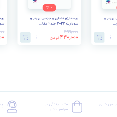
%12
برونر و
پرستاری داخلی و جراحی برونر و
پرس
سودارث 2022 جلد2 مفا...
سودارث 2
000
499,000
00
440,000
تومان
عویض کالای
30 نمایندگی در
پش
سراسر کشور
آن