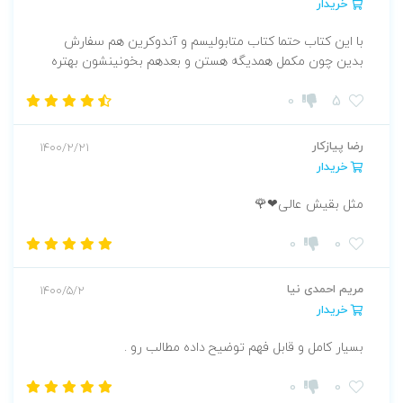
خریدار
با این کتاب حتما کتاب متابولیسم و آندوکرین هم سفارش
بدین چون مکمل همدیگه هستن و بعدهم بخونینشون بهتره
0
5
رضا پیازکار
1400/2/21
خریدار
مثل بقیش عالی❤🌹
0
0
مریم احمدی نیا
1400/5/2
خریدار
بسیار کامل و قابل فهم توضیح داده مطالب رو .
0
0