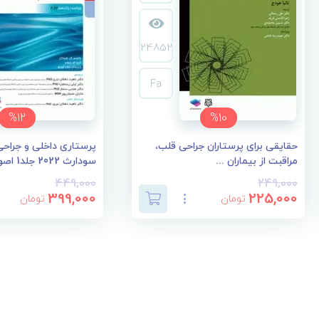
24852
Fa
%12
%10
حقایقی برای پرستاران جراحی قلب،
پرستاری داخلی و جراحی 
مراقبت از بیماران ...
سودارث 2022 جلد1 اصو...
449,000
249,000
399,000
225,000
تومان
تومان