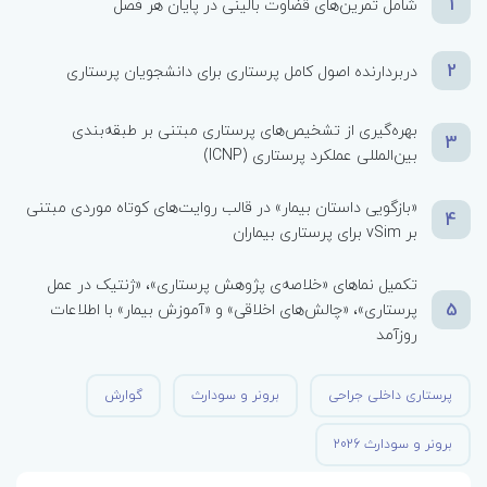
1
شامل تمرین‌های قضاوت بالینی در پایان هر فصل
2
دربردارنده اصول کامل پرستاری برای دانشجویان پرستاری
بهره‌گیری از تشخیص‌های پرستاری مبتنی بر طبقه‌بندی
3
بین‌المللی عملکرد پرستاری (ICNP)
«بازگویی داستان بیمار» در قالب روایت‌های کوتاه موردی مبتنی
4
بر vSim برای پرستاری بیماران
تکمیل نماهای «خلاصه‌ی پژوهش پرستاری»، «ژنتیک در عمل
5
پرستاری»، «چالش‌های اخلاقی» و «آموزش بیمار» با اطلاعات
روزآمد
پرستاری داخلی جراحی
برونر و سودارث
گوارش
برونر و سودارث 2026