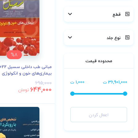
قطع
نوع جلد
%8
محدوده قیمت
مبانی طب داخلی س
بیماری‌های خون و انکولوژی
36,901,000 ت
1,000 ت
695,000
644,000
تومان
اعمال کردن