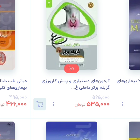
%6
مبانی طب داخلی سسیل 2016 بیماری‌های
آزمون‌های دستیاری و پیش کارورزی
گزینه برتر داخلی غ...
بیماری‌های کلی
495,000
565,000
466,000
535,000
تومان
توم