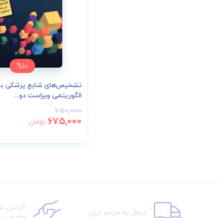
%10
تشخیص‌های شایع پزشکی با 
الگوریتمی ویراست دو...
750,000
675,000
تومان
گارانتی ت
ارسال به سراسر ایران
معیوب