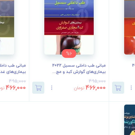
%6
سیل 2022
مبانی طب داخلی سسیل 2022
بیماری‌های گوارش کبد و مج...
بیماری‌های غدد
495,000
495,000
466,000
466,000
تومان
توم