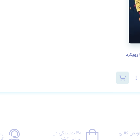
رویکرد
عویض کالای
30 نمایندگی در
پش
سراسر کشور
آن