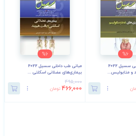
%6
%6
مبانی طب داخلی سسیل 2022
مبانی طب داخلی سسیل 2022
 و متابولیس...
بیماری‌های عضلانی اسکلتی ...
495,000
466,000
ان
تومان