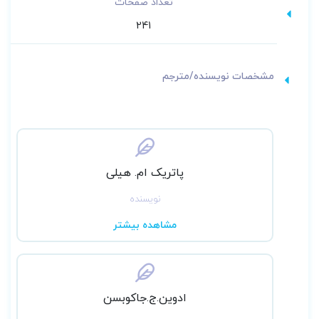
تعداد صفحات
241
مشخصات نویسنده/مترجم
پاتریک ام. هیلی
نویسنده
مشاهده بیشتر
ادوین.ج.جاکوبسن