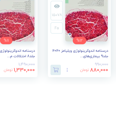
15078
Fa
%11
%12
درسنامه اندوکرینولوژی ویلیامز 2020
جلد9 بیماری‌های...
جلد8 اختلالات م...
1,490,000
990,000
1,330,000
880,000
تومان
تومان