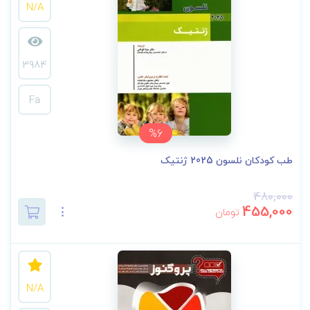
N/A
3984
Fa
%6
طب کودکان نلسون 2025 ژنتیک
480,000
455,000
تومان
N/A