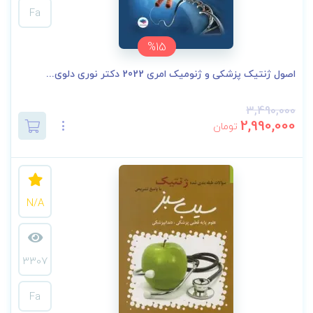
Fa
%15
اصول ژنتیک پزشکی و ژنومیک امری 2022 دکتر نوری دلوی...
3,490,000
2,990,000
تومان
N/A
3307
Fa