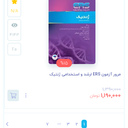
N/A
4143
Fa
%15
مرور آزمون ERS ارشد و استخدامی ژنتیک
1,390,000
1,190,000
تومان
7
3
2
1