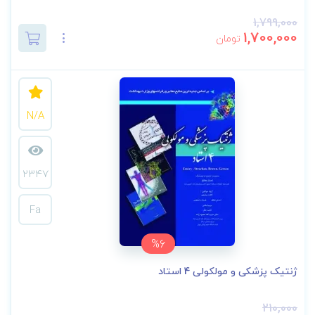
1,799,000
1,700,000
تومان
N/A
2347
Fa
%6
ژنتیک پزشکی و مولکولی 4 استاد
210,000