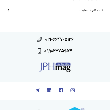
ثبت نام در سایت
021-6647-5126
09902375954