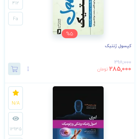
412
Fa
%5
کپسول ژنتیک
298,000
285,000
تومان
N/A
12935