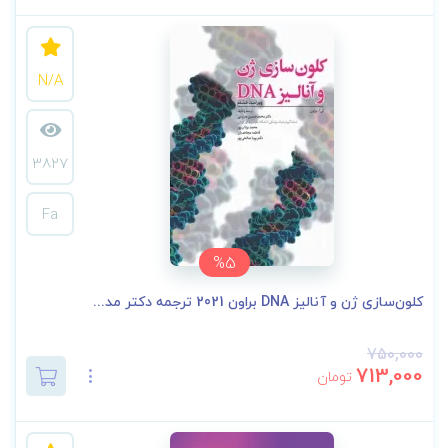
N/A
3827
Fa
%5
کلون‌سازی ژن و آنالیز DNA براون 2021 ترجمه دکتر مد...
750,000
713,000
تومان