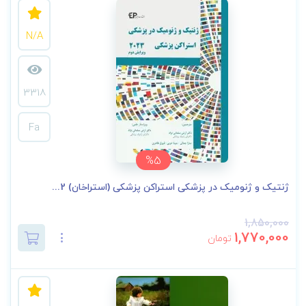
N/A
3318
Fa
%5
ژنتیک و ژنومیک در پزشکی استراکن پزشکی (استراخان) 2...
1,850,000
1,770,000
تومان