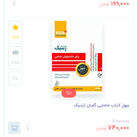
199,000
تومان
N/A
683
Fa
%6
چهل کتاب مامایی گلبان ژنتیک
780,000
740,000
تومان