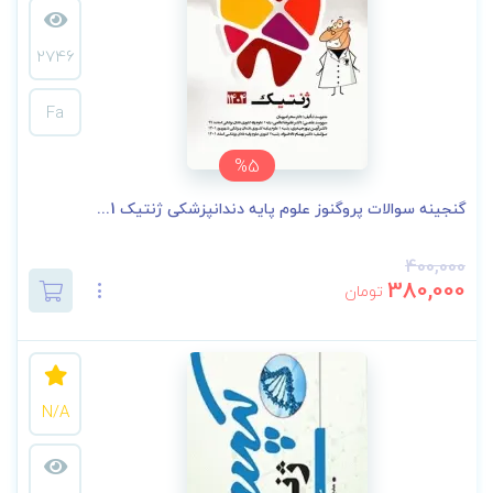
2746
Fa
%5
گنجینه سوالات پروگنوز علوم پایه دندانپزشکی ژنتیک 1...
400,000
380,000
تومان
N/A