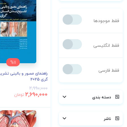
فقط موجودها
فقط انگلیسی
%11
فقط فارسی
راهنمای مصور و بالینی تشری
گری 2025
2,990,000
2,690,000
تومان
دسته بندی
ناشر