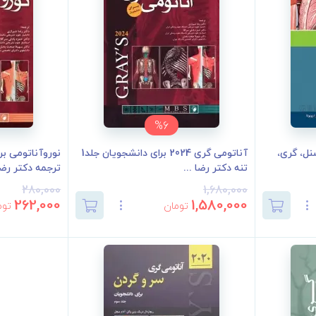
%6
نل، گری،
آناتومی گری 2024 برای دانشجویان جلد1
تنه دکتر رضا ...
ترجمه دکتر رضا.
280,000
1,680,000
262,000
1,580,000
تومان
توم