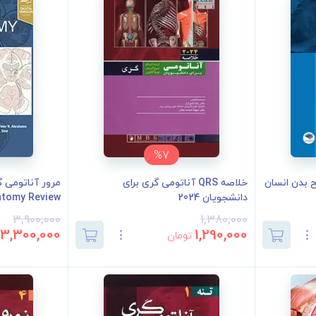
%7
ح بدن انسان
خلاصه QRS آناتومی گری برای
دانشجویان 2024
atomy Review
3,900,000
1,380,000
3,300,000
1,290,000
تومان