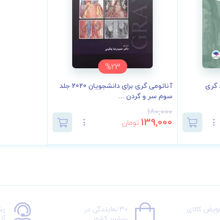
%23
 گری
آناتومی گری برای دانشجویان 2020 جلد
سوم سر و گردن ...
180,000
139,000
تومان
عویض کالای
30 نمایندگی در
پش
سراسر کشور
آن