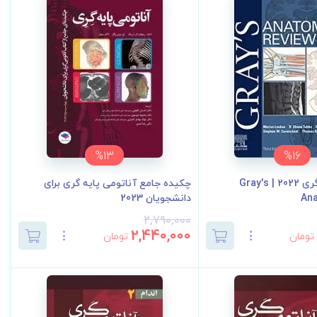
%13
%16
مرور آناتومی گری 2022 | Gray's
چکیده جامع آناتومی پایه گری برا‌ی
An
دانشجویان 2023
2,790,000
2,440,000
تومان
تومان