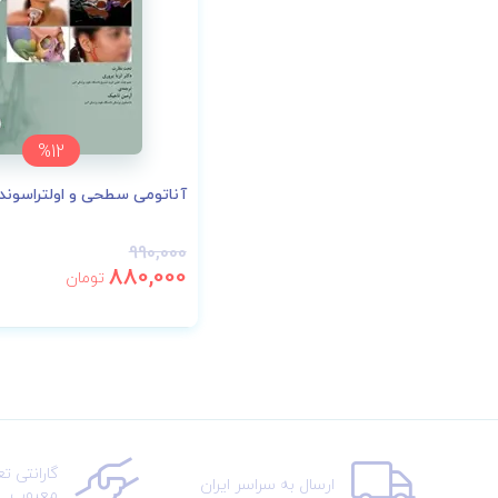
%12
آناتومی سطحی و اولتراسوند
990,000
880,000
تومان
گارانتی ت
ارسال به سراسر ایران
معیوب