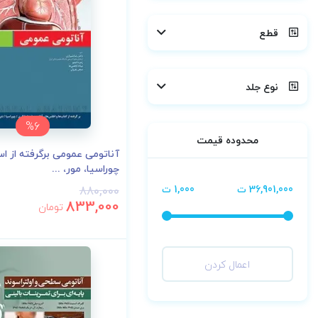
قطع
نوع جلد
%6
محدوده قیمت
آناتومی عمومی برگرفته از اس
چوراسیا، مور، ...
36,901,000 ت
1,000 ت
880,000
833,000
تومان
اعمال کردن