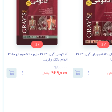
%6
%7
نوروآناتومی برای دانشجویان گری 2024
آناتومی گری 2024 برای دانشجویان جلد2
..
اندام دکتر رض...
980,000
929,000
ان
تومان