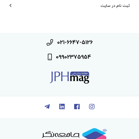
ثبت نام در سایت
021-6647-5126
09902375954