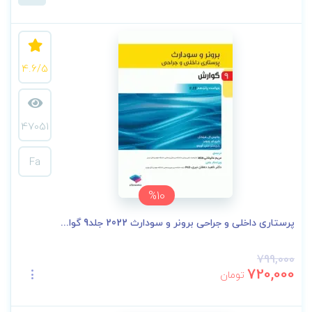
4.6/5
47051
Fa
%10
پرستاری داخلی و جراحی برونر و سودارث 2022 جلد9 گوا...
799,000
720,000
تومان