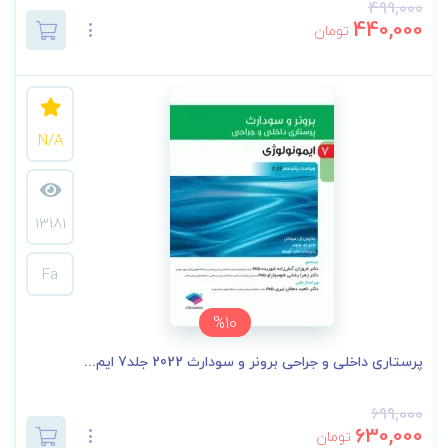
499,000
440,000
تومان
N/A
13181
Fa
%10
پرستاری داخلی و جراحی برونر و سودارث 2022 جلد7 ایم...
699,000
630,000
تومان