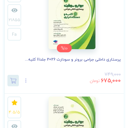
21855
Fa
%10
پرستاری داخلی جراحی برونر و سودارث 2026 جلد11 کلیه...
749,000
675,000
تومان
4.5/5