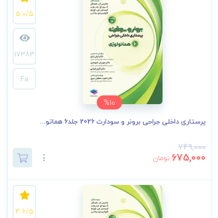
5.0/5
17383
Fa
%10
پرستاری داخلی جراحی برونر و سودارث 2026 جلد6 هماتو...
749,000
675,000
تومان
4.6/5