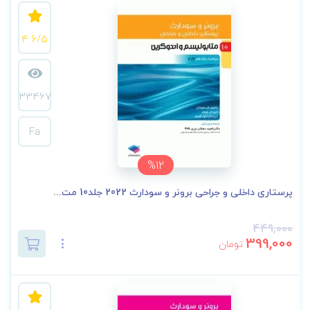
4.6/5
33467
Fa
%12
پرستاری داخلی و جراحی برونر و سودارث 2022 جلد10 مت...
449,000
399,000
تومان