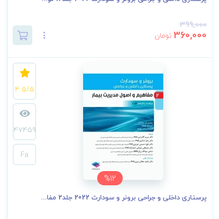
399,000
360,000
تومان
4.5/5
47459
Fa
%12
پرستاری داخلی و جراحی برونر و سودارث 2022 جلد2 مفا...