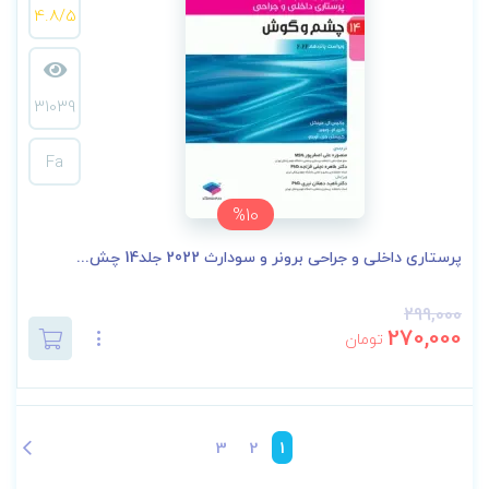
4.8/5
31039
Fa
%10
پرستاری داخلی و جراحی برونر و سودارث 2022 جلد14 چش...
299,000
270,000
تومان
3
2
1