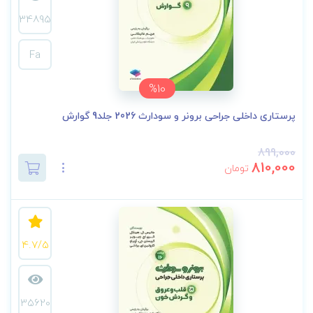
34895
Fa
%10
پرستاری داخلی جراحی برونر و سودارث 2026 جلد9 گوارش
899,000
810,000
تومان
4.7/5
35620