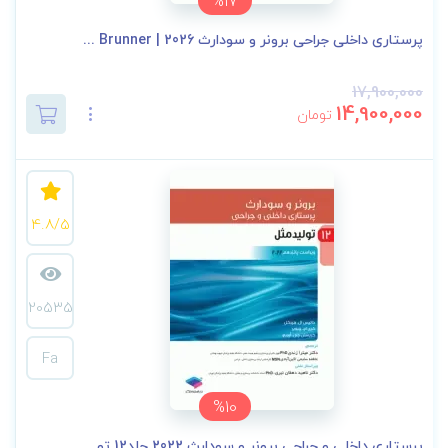
%17
پرستاری داخلی جراحی برونر و سودارث 2026 | Brunner ...
17,900,000
14,900,000
تومان
4.8/5
20535
Fa
%10
پرستاری داخلی و جراحی برونر و سودارث 2022 جلد12 تو...