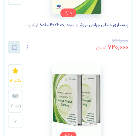
%10
پرستاری داخلی جراحی برونر و سودارث 2026 جلد8 ارتوپ...
799,000
720,000
تومان
4.0/5
14059
En