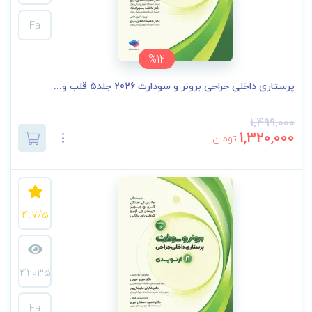
Fa
%12
پرستاری داخلی جراحی برونر و سودارث 2026 جلد5 قلب و...
1,499,000
1,320,000
تومان
4.7/5
42035
Fa