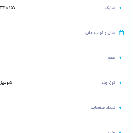
شابک
8348957
سال و نوبت چاپ
قطع
نوع جلد
شومیز (
تعداد صفحات
وزن