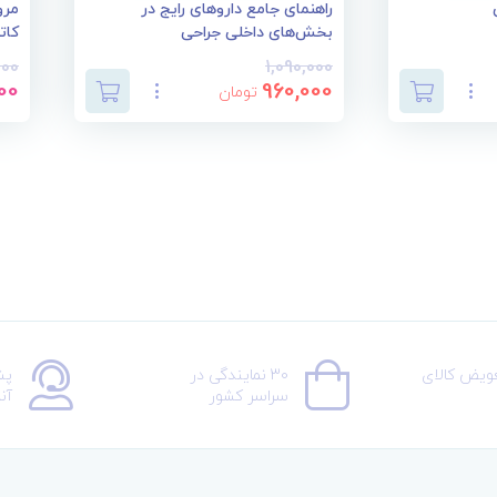
راهنمای جامع داروهای رایج در
مرو
بخش‌های داخلی جراحی
کاتز
000
1,090,000
00
960,000
تومان
عویض کالای
30 نمایندگی در
پش
سراسر کشور
آن