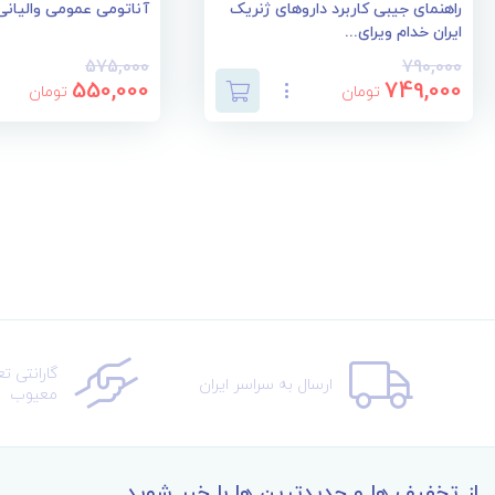
راهنمای جیبی کاربرد داروهای ژنریک
آناتومی عمومی والیانی
ایران خدام ویرای...
575,000
790,000
550,000
749,000
تومان
تومان
گارانتی ت
ارسال به سراسر ایران
معیوب
از تخفیف ها و جدیدترین ها با خبر شوید