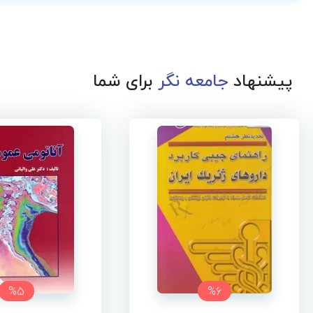
پیشنهاد
جامعه نگر
برای شما
%5
%6