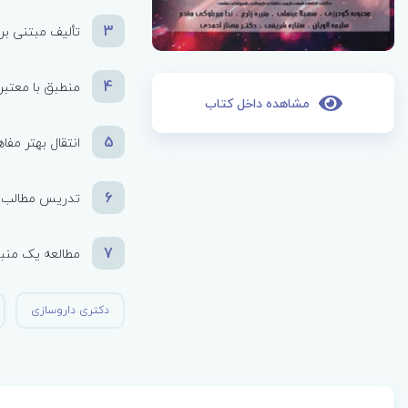
3
تألیف مبتنی بر
4
منطبق با معتبرت
مشاهده داخل کتاب
5
انتقال بهتر مفا
6
تدریس مطالب از
7
مطالعه یک منب
دکتری داروسازی