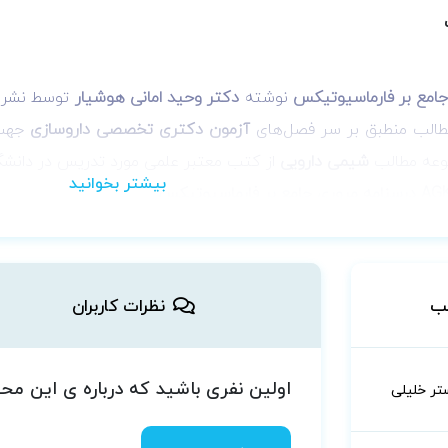
نوشته
دکتر وحید امانی هوشیار
توسط نشر
آ
طالب منطبق بر سر فصل‌های
آزمون دکتری تخصصی داروسازی
جهت 
جموعه مطالب
شیمی دارویی
از کتب معتبر علمی مورد تدریس در دانشگا
به‌روزترین منابع کنکور گردآوری و تألیف توسط مجرب‌ترین اساتید ک
ایه تا پیشرفته به بیان ساده و روان
استفاده از شکل، جدول و نمودار
ب
نظرات کاربران
ی طراحی سوالات کنکور
 به‌جای مطالعه چندین منبع مختلف
 نیاز به مدرس
اولین نفری باشید که درباره ی این م
تر خلیلی