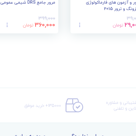
ر و آزمون های فارماکولوژی
مرور جامع DRS شیمی عمومی
ونگ و ترور 2015
399,000
39,
360,000
29,0
تومان
تومان
تیبانی و مشاوره
135000+ خرید موفق
لاین و تلفنی