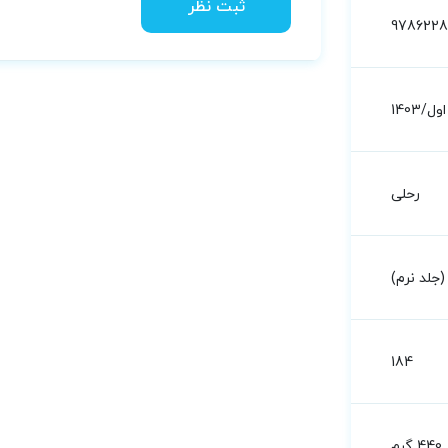
ثبت نظر
978622
اول/1403
رحلی
جلد نرم)
184
440 گرم