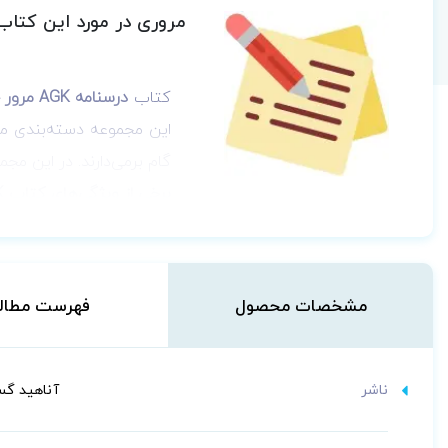
مروری در مورد این کتاب
کتاب
درسنامه AGK مرور جامع بر فارماسیوتیکس
این مجموعه دسته‌بندی م
گام برمی‌دارند. در این م
برخی از ویژگی‌های کتاب AGK درسنامه مروری جامع بر فارماسیوتیکس:
منطبق با معتبرترین و 
تدریس مطالب از سطح پ
انتقال بهتر مفاهیم با 
مشخصات محصول
فهرست مطال
تألیف مبتنی بر نحوه‌
مطالعه یک منبع منسجم
منبعی خودآموز و بدون
ناشر
آناهید گس