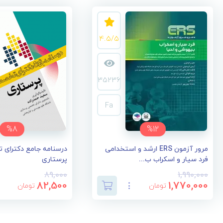
4.5/5
35236
Fa
%8
%12
مرور آزمون ERS ارشد و استخدامی
درسنامه جامع دکترای
فرد سیار و اسکراب ب...
پرستاری
89,000
1,990,000
82,500
1,770,000
تومان
تومان