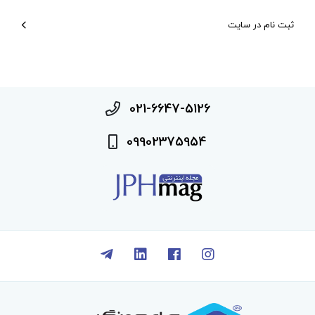
ثبت نام در سایت
021-6647-5126
09902375954