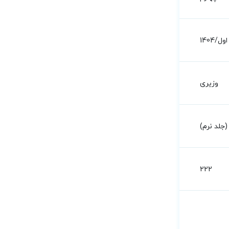
آزمون‌های کنکور ارشد وزارت بهداشت MSE آناتومی 2جلدی
اول/1404
وزیری
جلد نرم)
222