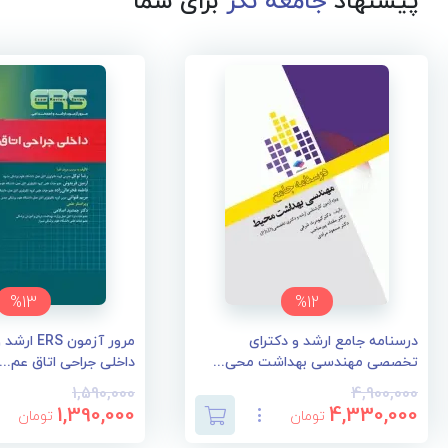
پیشنهاد
جامعه نگر
برای شما
%13
%12
درسنامه جامع ارشد و دکترای
مرور آزمون 
تخصصی مهندسی بهداشت محی...
داخلی جراحی اتاق عم...
1,590,000
4,900,000
1,390,000
4,330,000
تومان
تومان