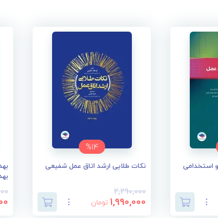
%14
ERS ارشد و استخدامی
نکات طلایی ارشد اتاق عمل شفیعی
بهد
بهد
000
2,290,000
00
1,990,000
تومان