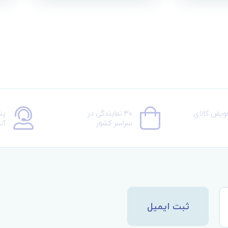
عویض کالای
30 نمایندگی در
پش
سراسر کشور
آن
ثبت ایمیل