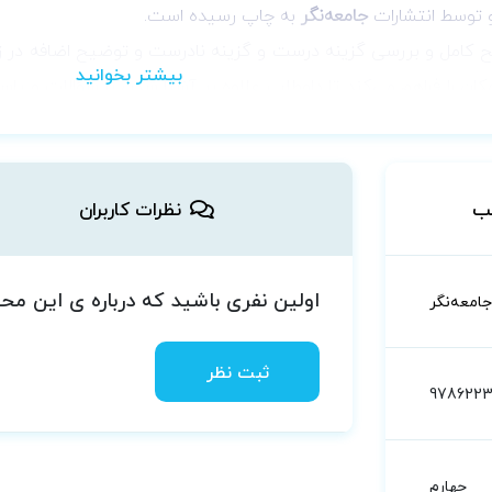
 توسط انتشارات
جامعه‌نگر
به چاپ رسیده است.
 کامل و بررسی گزینه درست و گزینه نادرست و توضیح اضافه در زمین
ان را فراهم می‌کند تا داوطلب علاوه بر آشنا شدن با سؤالات و پا
کتاب برای شرکت در
آزمون‌های
استخدامی و کارشناسی ارشد
توصیه می
های کنکور کارشناسی ارشد MSE
شامل سوالات
زبان انگلیسی
نمی‌ش
ب
نظرات کاربران
لات هدفمند زبان ارشد دکتر کیمیا
مکمل مناسبی جهت آمادگی داوطلب
مشاهده و خرید کتاب درسنامه جامع زبان کنکور ارشد عل
مشاهده و خرید کتابسته 2 جلدی بانک سوالات هدفمند زبان ارشد علوم پزشکی دکتر کیمیا
اولین نفری باشید که درباره ی این م
جامعه‌نگر
د
جلد اول آزمون‌های کنکور کارشناسی ارشد MSE آناتومی
وارد لینک 
ثبت نظر
9786223
آزمون‌های کنکور ارشد وزارت بهداشت MSE آناتومی جلد اول
 خرید مجموعه
دوجلدی MSE آناتومی
از لینک زیر استفاده نمایید:
چهارم