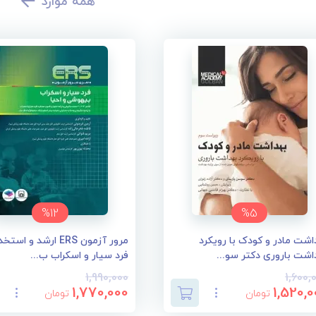
همه موارد
%12
%5
اشت مادر و کودک با رویکرد
مرور آزمون ERS ارشد و اس
اشت باروری دکتر سو...
فرد سیار و اسکراب ب...
1,990,000
1,600,
1,770,000
1,520,0
تومان
تومان