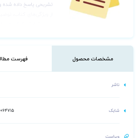
تشریحی پاسخ داده شده و
از ویژگی‌های کتاب، توضیح
جهت آمادگی کنکور این امک
داشته باشد. مطالعه این 
لازم به توضیح است
آزمون‌
مشخصات محصول
فهرست مطال
ارشد دکتر لزگی
و
بانک سوا
ناشر
لطفا جهت مشاهده و خری
شابک
064715
و برای مشاهده جزئیات و
ویراست